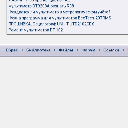
ЛАСПИ ТТ-03 пропал цвет в PAL
мультиметр DT9208A опзнать R38
Нуждается ли мультиметр в метрологическом учёте?
Нужна программа для мультиметра BeeTech-20TRMS
ПРОШИВКА, Осцилограф UNI - T UTD2102CEX
Ремонт мультиметра DT-182
ESpec
•
Библиотека
•
Файлы
•
Форум
•
Ссылки
•