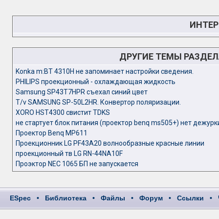
ИНТЕР
ДРУГИЕ ТЕМЫ РАЗДЕ
Konka m:BT 4310H не запоминает настройки сведения.
PHILIPS проекционный - охлаждающая жидкость
Samsung SP43T7HPR съехал синий цвет
T/v SAMSUNG SP-50L2HR. Конвертор поляризации.
XORO HST4300 свистит TDKS
не стартует блок питания (проектор benq ms505+) нет дежурк
Проектор Benq MP611
Проекционник LG PF43A20 волнообразные красные линии
проекционный тв LG RN-44NA10F
Проэктор NEC 1065 БП не запускается
ESpec
•
Библиотека
•
Файлы
•
Форум
•
Ссылки
•