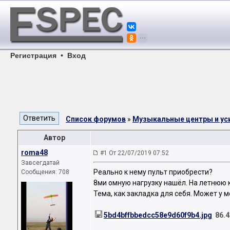
Регистрация
•
Вход
Список форумов
»
Музыкальные центры и ус
Автор
roma48
#1 От 22/07/2019 07:52
Завсегдатай
Реально к нему пульт приобрести?
Сообщения: 708
8ми омную нагрузку нашёл. На летнюю 
Тема, как закладка для себя. Может у 
5bd4bffbbedcc58e9d60f9b4.jpg
86.4