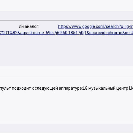
яд ли,аналог:
https://www.google.com/search?q=
%82&aqs=chrome..69i57j69i60.18517j0j1&sourceid=chrome&ie=U
 пульт подходит к следующей аппаратуре:LG музыкальный центр 