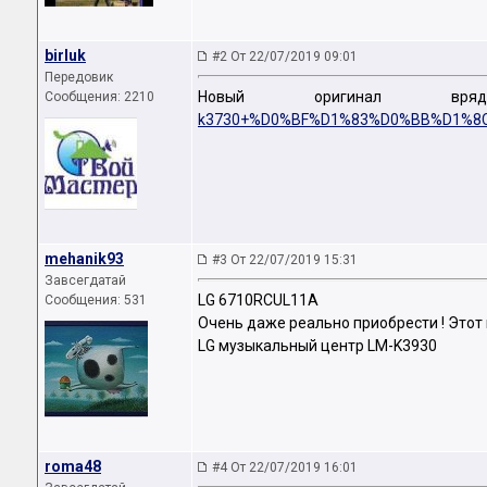
birluk
#2 От 22/07/2019 09:01
Передовик
Новый оригинал вр
Сообщения: 2210
k3730+%D0%BF%D1%83%D0%BB%D1%8C%D1
mehanik93
#3 От 22/07/2019 15:31
Завсегдатай
LG 6710RCUL11A
Сообщения: 531
Очень даже реально приобрести ! Этот
LG музыкальный центр LM-K3930
roma48
#4 От 22/07/2019 16:01