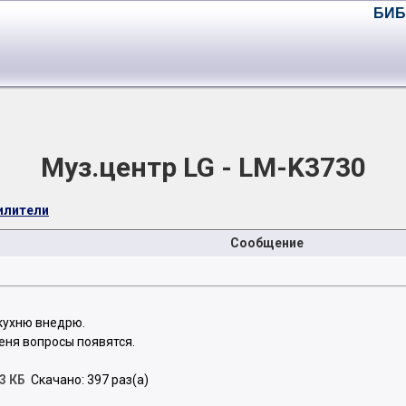
БИБ
Муз.центр LG - LM-K3730
илители
Сообщение
кухню внедрю.
меня вопросы появятся.
3 КБ
Скачано: 397 раз(а)