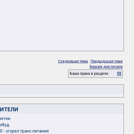
Следующая тема
·
Предыдущая тема
Версия для печати
Ваши права в разделе
ЛИТЕЛИ
ветки.
збуд.
0 - сгорел транс.питания