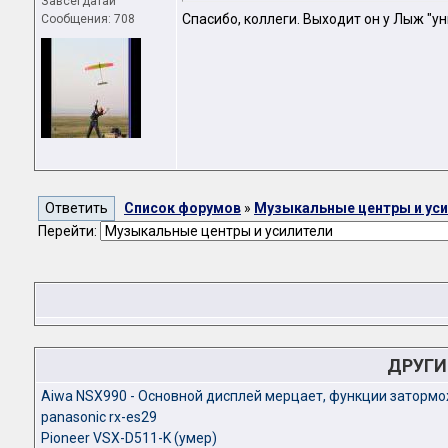
Завсегдатай
Спасибо, коллеги. Выходит он у Лыж "у
Сообщения: 708
Список форумов
»
Музыкальные центры и ус
Перейти:
ДРУГИ
Aiwa NSX990 - Основной дисплей мерцает, функции заторм
panasonic rx-es29
Pioneer VSX-D511-K (умер)