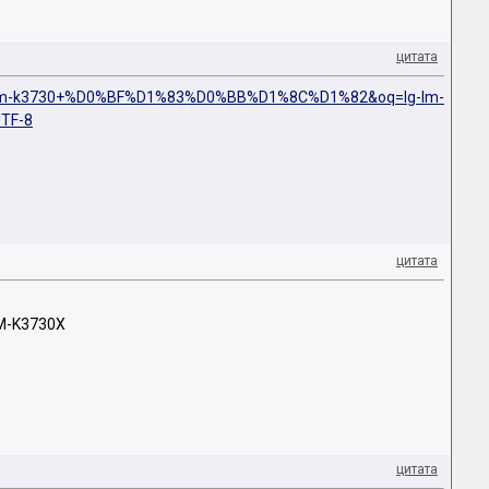
цитата
lg-lm-k3730+%D0%BF%D1%83%D0%BB%D1%8C%D1%82&oq=lg-lm-
TF-8
цитата
LM-K3730X
цитата