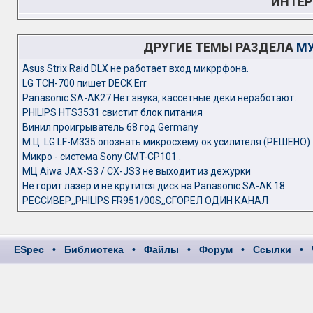
ИНТЕР
ДРУГИЕ ТЕМЫ РАЗДЕЛА
МУ
Asus Strix Raid DLX не работает вход микррфона.
LG TCH-700 пишет DECK Err
Panasonic SA-AK27 Нет звука, кассетные деки неработают.
PHILIPS HTS3531 свистит блок питания
Винил проигрыватель 68 год Germany
М.Ц. LG LF-M335 опознать микросхему ок усилителя (РЕШЕНО)
Микро - система Sony CMT-СP101 .
МЦ Aiwa JAX-S3 / CX-JS3 не выходит из дежурки
Не горит лазер и не крутится диск на Panasonic SA-AK 18
РЕССИВЕР,,PHILIPS FR951/00S,,СГОРЕЛ ОДИН КАНАЛ
ESpec
•
Библиотека
•
Файлы
•
Форум
•
Ссылки
•