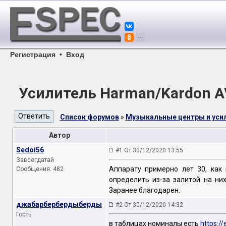
Регистрация
•
Вход
Усилитель Harman/Kardon 
Список форумов
»
Музыкальные центры и уси
Автор
Sedoi56
#1 От 30/12/2020 13:55
Завсегдатай
Аппарату примерно лет 30, как
Сообщения: 482
определить из-за залитой на ни
Заранее благодарен.
джабарбербердыберды
#2 От 30/12/2020 14:32
Гость
в таблицах номиналы есть
https:/