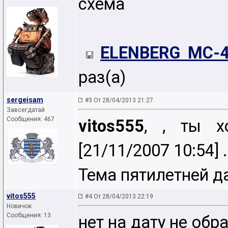
схема
ELENBERG MC-4
раз(а)
sergeisam
#3 От 28/04/2013 21:27
Завсегдатай
Сообщения: 467
vitos555
, , ты х
[21/11/2007 10:54] .
Тема пятилетней д
vitos555
#4 От 28/04/2013 22:19
Новичок
Сообщения: 13
нет на дату не обр