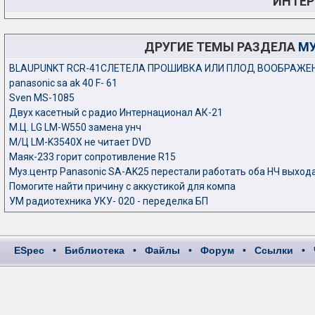
ИНТЕР
ДРУГИЕ ТЕМЫ РАЗДЕЛА
МУ
BLAUPUNKT RCR-41СЛЕТЕЛА ПРОШИВКА ИЛИ ПЛОД ВООБРАЖЕ
panasonic sa ak 40 F- 61
Sven MS-1085
Двух касетный с радио Интернационал АК-21
М.Ц. LG LM-W550 замена унч
М/Ц LM-K3540X не читает DVD
Маяк-233 горит сопротивление R15
Муз.центр Panasonic SA-AK25 перестали работать оба НЧ выход
Помогите найти причину с аккустикой для компа
УМ радиотехника УКУ- 020 - переделка БП
ESpec
•
Библиотека
•
Файлы
•
Форум
•
Ссылки
•