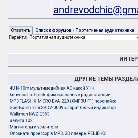
andrevodchic@gma
Список форумов
»
Портативная аудиотехника
Перейти:
ИНТЕР
ДРУГИЕ ТЕМЫ РАЗДЕ
4U N-10m мультимедийная АС какой УНЧ
kenwood rxd-m66. фиксированные радиостанции
MP3 FLASH X-MICRO EVA-220 (XMP3U-F1) перепайка
SberBoom mini SBDV-00095, горит белый индикатор
Walkman NWZ-E363
аэлита 102
Магнитолы и усилители
Опознать проессор в MP3, SD плеере. РЕШЕНО!