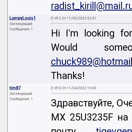
radist_kirill@mail.r
LumpyLouis1
#12 От 11/03/2022 02:01
Заглянувший
Сообщения: 1
Hi I'm looking f
Would som
chuck989@hotmai
Thanks!
tim87
#13 От 11/04/2022 19:00
Заглянувший
Сообщения: 1
Здравствуйте, Оч
MX 25U3235F на 
почту
tigevgen