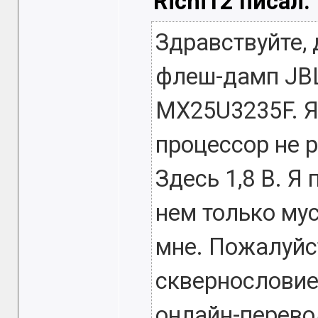
Richi12 писал:
Здравствуйте, 
флеш-дамп JBL
MX25U3235F. Я 
процессор не р
Здесь 1,8 В. Я
нем только му
мне. Пожалуйст
сквернословие
онлайн-перево