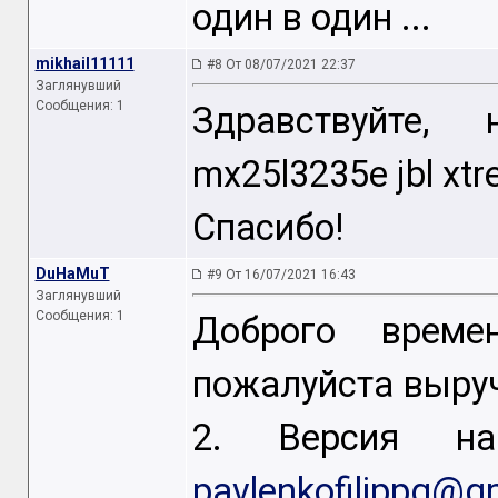
один в один ...
mikhail11111
#8 От 08/07/2021 22:37
Заглянувший
Сообщения: 1
Здравствуйте
mx25l3235e jbl xt
Спасибо!
DuHaMuT
#9 От 16/07/2021 16:43
Заглянувший
Сообщения: 1
Доброго време
пожалуйста выруч
2. Версия на 
pavlenkofilippg@g