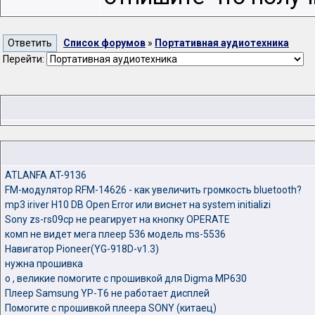
Список форумов
»
Портативная аудиотехника
Перейти:
ATLANFA AT-9136
FM-модулятор RFM-14626 - как увеличить громкость bluetooth?
mp3 iriver H10 DB Open Error или виснет на system initializi
Sony zs-rs09cp не реагирует на кнопку OPERATE
комп не видет мега плеер 536 модель ms-5536
Навигатор Pioneer(YG-918D-v1.3)
нужна прошивка
о , великие помогите с прошивкой для Digma MP630
Плеер Samsung YP-T6 не работает дисплей
Помогите с прошивкой плеера SONY (китаец)