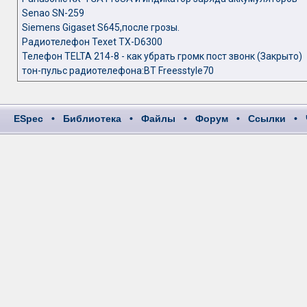
Senao SN-259
Siemens Gigaset S645,после грозы.
Радиотелефон Texet TX-D6300
Телефон TELTA 214-8 - как убрать громк пост звонк (Закрыто)
тон-пульс радиотелефона:BT Freesstyle70
ESpec
•
Библиотека
•
Файлы
•
Форум
•
Ссылки
•