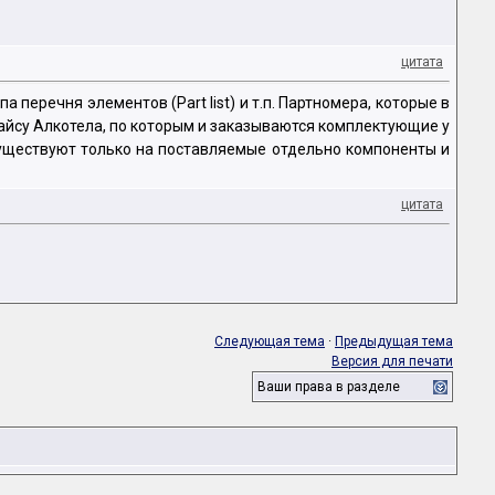
цитата
 перечня элементов (Part list) и т.п. Партномера, которые в
райсу Алкотела, по которым и заказываются комплектующие у
существуют только на поставляемые отдельно компоненты и
цитата
Следующая тема
·
Предыдущая тема
Версия для печати
Ваши права в разделе