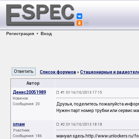
Регистрация
•
Вход
Список форумов
»
Стационарные и радиоте
Автор
Денис20051989
#1 От 16/10/2013 17:15
Новичок
Друзья, поделитесь пожалуйста инфор
Сообщения: 20
Нужен парт номер трубки или сервис ма
smaw
#2 От 16/10/2013 18:18
Участник
мануал здесь:http://www.unlockers.ru/f
Сообщения: 186