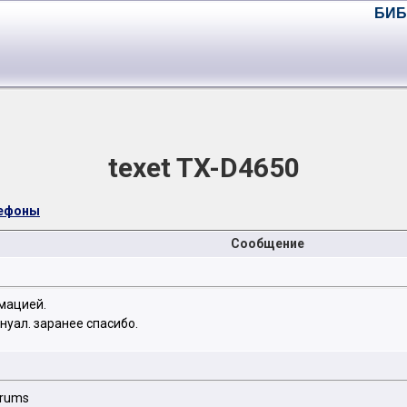
БИБ
texet TX-D4650
лефоны
Сообщение
мацией.
нуал. заранее спасибо.
orums