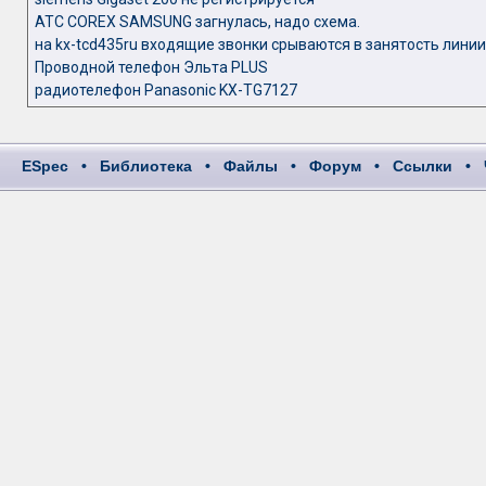
АТС COREX SAMSUNG загнулась, надо схема.
на kx-tcd435ru входящие звонки срываются в занятость линии
Проводной телефон Эльта PLUS
радиотелефон Panasonic KX-TG7127
ESpec
•
Библиотека
•
Файлы
•
Форум
•
Ссылки
•