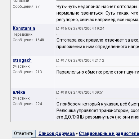
Бывалый
Чуть-чуть недопонял насчет оптопары..
Сообщения: 37
нормально звониться. Суть такая, что
регулярно, сейчас например, все нормаль
Konstantin
#16 От 23/09/2004 19:24
Передовик
Оптопара как правило отвечает за вход
Сообщения: 1648
приложении к ним определенного напря
strogach
#17 От 23/09/2004 21:12
Участник
Параллельно обмотке реле стоит шунти
Сообщения: 213
алёха
#18 От 24/09/2004 09:51
Участник
С прибором, который я указал, всё быст
Сообщения: 224
Релюшка управляет транзистором, соотв
его ДОЛЖНЫ разомкнуться (но они иногд
Список форумов
»
Стационарные и радиотел