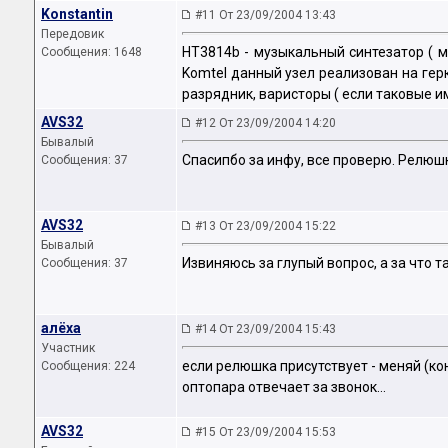
Konstantin
#11 От 23/09/2004 13:43
Передовик
НТ3814b - музыкальный синтезатор ( ме
Сообщения: 1648
Komtel данный узел реализован на герк
разрядник, варисторы ( если таковые и
AVS32
#12 От 23/09/2004 14:20
Бывалый
Спасипбо за инфу, все проверю. Релюшк
Сообщения: 37
AVS32
#13 От 23/09/2004 15:22
Бывалый
Извиняюсь за глупый вопрос, а за что 
Сообщения: 37
алёха
#14 От 23/09/2004 15:43
Участник
если релюшка присутствует - меняй (ко
Сообщения: 224
оптопара отвечает за звонок...
AVS32
#15 От 23/09/2004 15:53