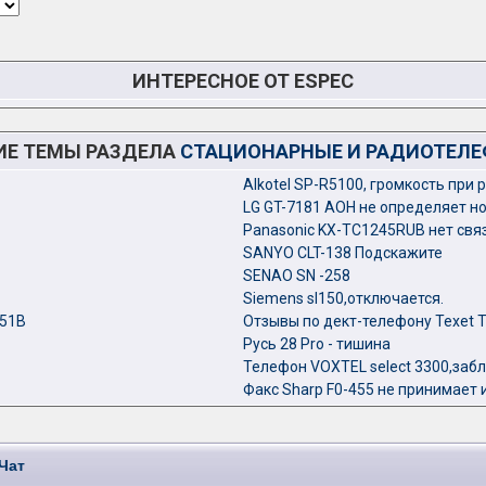
ИНТЕРЕСНОЕ ОТ ESPEC
ИЕ ТЕМЫ РАЗДЕЛА
СТАЦИОНАРНЫЕ И РАДИОТЕЛ
Alkotel SP-R5100, громкость при
LG GT-7181 АОН не определяет н
Panasonic KX-TC1245RUB нет связ
SANYO CLT-138 Подскажите
SENAO SN -258
Siemens sl150,отключается.
451В
Отзывы по дект-телефону Texet 
Русь 28 Pro - тишина
Телефон VOXTEL select 3300,заб
Факс Sharp F0-455 не принимает 
Чат