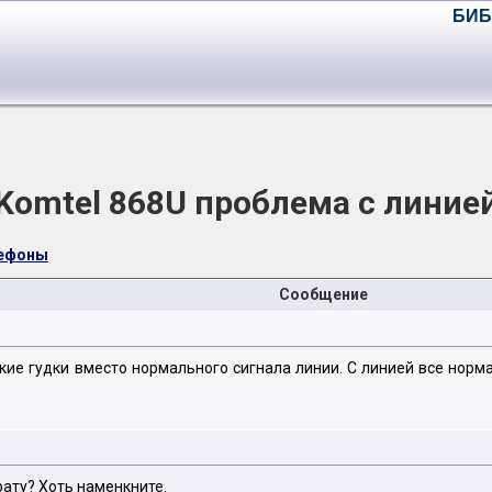
БИБ
Komtel 868U проблема с линие
лефоны
Сообщение
ие гудки вместо нормального сигнала линии. С линией все норма
рату? Хоть наменкните.