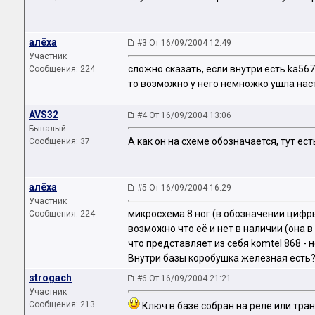
алёха
#3 От 16/09/2004 12:49
Участник
сложно сказать, если внутри есть ka56
Сообщения: 224
то возможно у него немножко ушла нас
AVS32
#4 От 16/09/2004 13:06
Бывалый
А как он на схеме обозначается, тут ес
Сообщения: 37
алёха
#5 От 16/09/2004 16:29
Участник
микросхема 8 ног (в обозначении цифры
Сообщения: 224
возможно что её и нет в наличии (она 
что представляет из себя komtel 868 - н
Внутри базы коробушка железная есть
strogach
#6 От 16/09/2004 21:21
Участник
Сообщения: 213
Ключ в базе собран на реле или тра