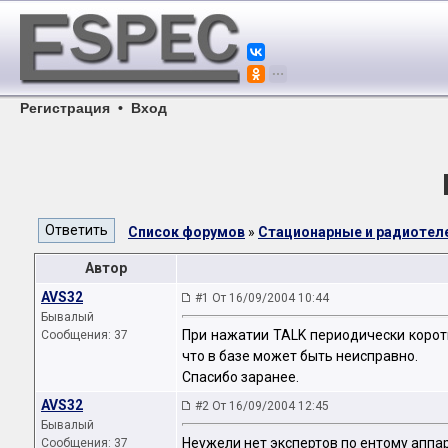
Регистрация
•
Вход
Список форумов
»
Стационарные и радиоте
Автор
AVS32
#1 От 16/09/2004 10:44
Бывалый
При нажатии TALK периодически коротк
Сообщения: 37
что в базе может быть неисправно.
Спасибо заранее.
AVS32
#2 От 16/09/2004 12:45
Бывалый
Неужели нет экспертов по ентому аппа
Сообщения: 37