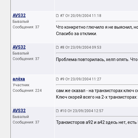
AVS32
#7 От 20/09/2004 11:18
Бывалый
Что конкретно глючило я не выяснил, но
Сообщения: 37
Спасибо за отклики.
AVS32
#8 От 23/09/2004 09:53
Бывалый
Сообщения: 37
Проблема повторилась, хелп опять. Что
алёха
#9 От 23/09/2004 11:27
Участник
сам же сказал - на транзисторах ключ с
Сообщения: 224
Ключ скорей всего на 2-х транзисторах:
AVS32
#10 От 23/09/2004 12:57
Бывалый
Транзисторов а92 и а42 здесь нет, ест
Сообщения: 37