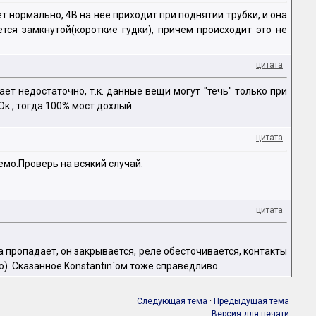
т нормально, 4В на нее приходит при поднятии трубки, и она
ется замкнутой(короткие гудки), причем происходит это не
цитата
ет недостаточно, т.к. данные вещи могут "течь" только при
к , тогда 100% мост дохлый.
цитата
мо.Проверь на всякий случай.
цитата
 пропадает, он закрывается, реле обесточивается, контакты
). Сказанное Konstantin`ом тоже справедливо.
Следующая тема
·
Предыдущая тема
Версия для печати