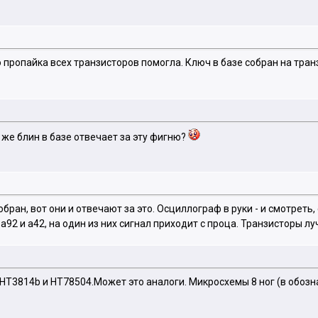
 пропайка всех транзисторов помогла. Ключ в базе собран на транз
 же блин в базе отвечает за эту фигню?
обран, вот они и отвечают за это. Осциллограф в руки - и смотреть,
 а92 и а42, на один из них сигнал приходит с проца. Транзисторы л
ь НТ3814b и НТ78504.Может это аналоги. Микросхемы 8 ног (в обозн