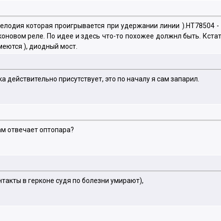
лодия которая проигрывается при удержании линии ).НТ78504 - ск
оновом реле. По идее и здесь что-то похожее должнл быть. Кстат
меются ), диодный мост.
а действительно присутствует, это по началу я сам запарил.
там отвечает оптопара?
нтакты в герконе судя по болезни умирают),