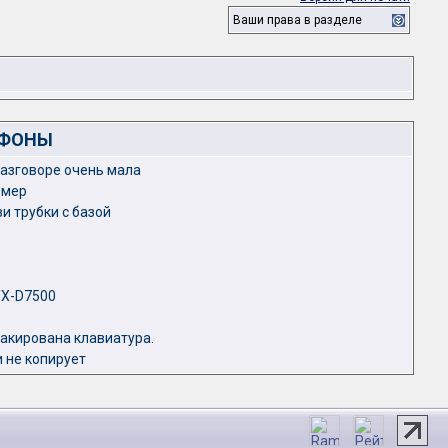
Ваши права в разделе
ЕФОНЫ
 разговоре очень мала
омер
и трубки с базой
TX-D7500
лакирована клавиатура.
и не копирует