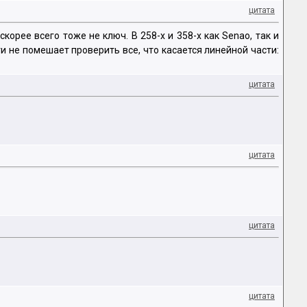
цитата
орее всего тоже не ключ. В 258-х и 358-х как Senao, так и
и не помешает проверить все, что касается линейной части:
цитата
цитата
цитата
цитата