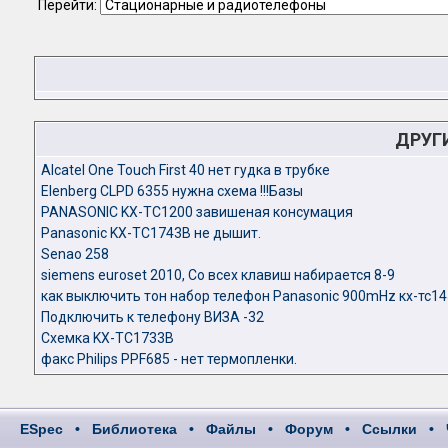
Перейти:
ДРУГ
Alcatel One Touch First 40 нет гудка в трубке
Elenberg CLPD 6355 нужна схема !!!Базы
PANASONIC KX-TC1200 завишеная консумация
Panasonic KX-TC1743B не дышит.
Senao 258
siemens euroset 2010, Со всех клавиш набирается 8-9
как выключить тон набор телефон Panasonic 900mHz кх-тс1
Подключить к телефону ВИЗА -32
Схемка KX-TC1733B
факс Philips PPF685 - нет термопленки.
ESpec
•
Библиотека
•
Файлы
•
Форум
•
Ссылки
•