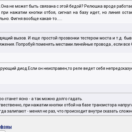
.Она не может быть связана с этой бедой? Релюшка вроде работае
 при нажатии кнопки отбоя, сигнал на базу идет, но линия оста
но. Фигня вообще какая-то......
ящий вызов. И еще простой прозвонки тестером моста и т.д. быва
жения. Попробуй поменять местами линейные провода , если все О
рующий диод.Если он неисправен,то реле ведет себя непредсказуе
ро станет ясно - а так можно долго гадать.
ественно, при нажатии кнопки отбой на базе транзистора напруга
а залипают - менял не раз, что происходит внутри сказать сложно
ефоны