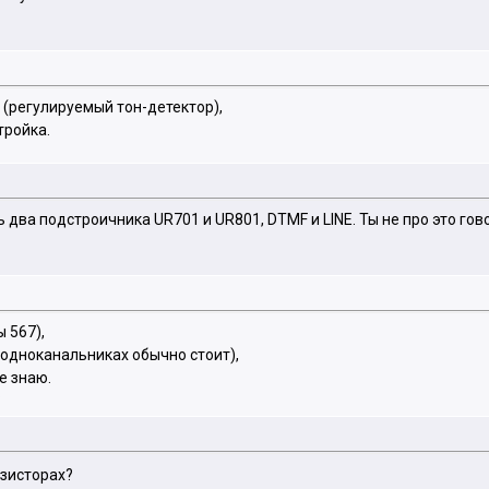
7 (регулируемый тон-детектор),
тройка.
ть два подстроичника UR701 и UR801, DTMF и LINE. Ты не про это го
 567),
в одноканальниках обычно стоит),
е знаю.
?
нзисторах?