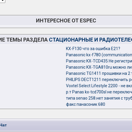
ИНТЕРЕСНОЕ ОТ ESPEC
ИЕ ТЕМЫ РАЗДЕЛА
СТАЦИОНАРНЫЕ И РАДИОТЕЛ
KX-F130 что за ошибка Е21?
Panasonic kx-f780 (communication 
Panasonic KX-TCD435 Не регистри
Panasonic KX-TGA810ru можно ли
Panasonic TG1411 прошивки на 2
PHILIPS DECT1211 переключить 
Voxtel Select Lifestyle 2200 - не 
р.т Panas kx-tcd700sl не переклю
типа senao 258.нет занятия с тру
факс панасоник 680
Чат