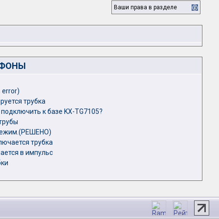
Ваши права в разделе
ЕФОНЫ
error)
руется трубка
 подключить к базе KX-TG7105?
 трубы
режим.(РЕШЕНО)
включается трубка
чается в импульс
бки