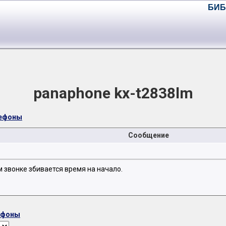
БИБ
panaphone kx-t2838lm
лефоны
Сообщение
 звонке збивается время на начало.
ефоны