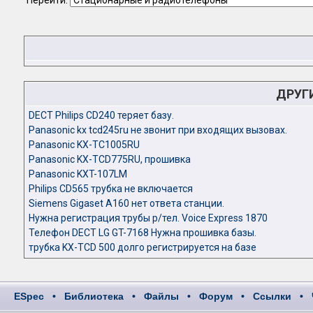
Перейти:
ДРУГ
DECT Philips CD240 теряет базу.
Panasonic kx tcd245ru не звонит при входящих вызовах.
Panasonic KX-TC1005RU
Panasonic KX-TCD775RU, прошивкa
Panasonic KXT-107LM
Philips CD565 трубка не включается
Siemens Gigaset A160 нет ответа станции.
Нужна регистрация трубы р/тел. Voice Express 1870
Телефон DECT LG GT-7168 Нужна прошивка базы.
трубка KX-TCD 500 долго регистрируется на базе
ESpec
•
Библиотека
•
Файлы
•
Форум
•
Ссылки
•