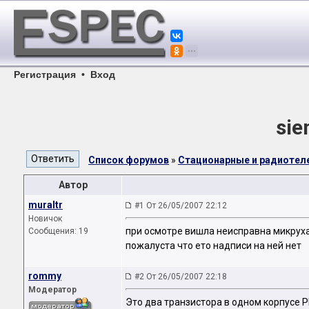
Регистрация
•
Вход
sie
Список форумов
»
Стационарные и радиоте
Автор
muraltr
#1 От 26/05/2007 22:12
Новичок
при осмотре вишла неисправна микруха 
Сообщения: 19
пожалуста что ето надписи на ней нет
rommy
#2 От 26/05/2007 22:18
Модератор
Это два транзистора в одном корпусе 