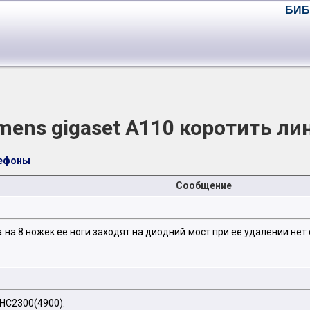
БИБ
mens gigaset A110 коротить л
лефоны
Сообщение
на 8 ножек ее ноги заходят на диодний мост при ее удалении нет
РНС2300(4900).