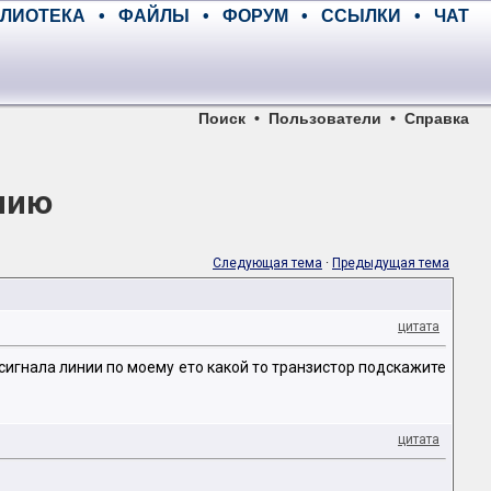
ЛИОТЕКА
•
ФАЙЛЫ
•
ФОРУМ
•
ССЫЛКИ
•
ЧАТ
Поиск
•
Пользователи
•
Справка
инию
Следующая тема
·
Предыдущая тема
цитата
 сигнала линии по моему ето какой то транзистор подскажите
цитата