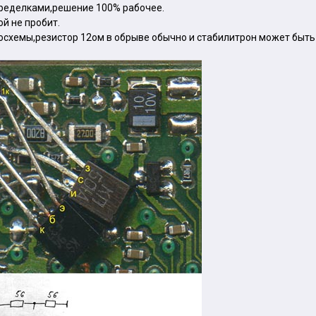
еределками,решение 100% рабочее.
ой не пробит.
осхемы,резистор 12ом в обрыве обычно и стабилитрон может быть