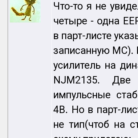
Что-то я не увид
четыре - одна EE
в парт-листе указ
записанную МС). В
усилитель на ди
NJM2135. Две 
импульсные стаб
4В. Но в парт-лис
не тип(чтоб на с