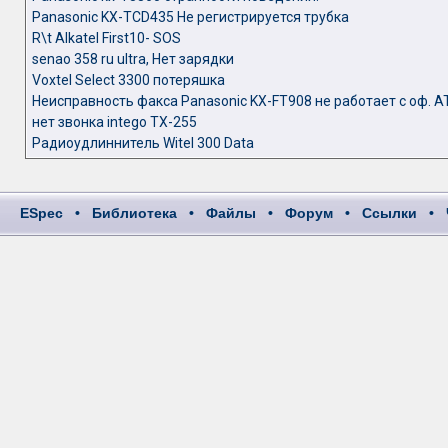
Panasonic KX-TCD435 Не регистрируется трубка
R\t Alkatel First10- SOS
senao 358 ru ultra, Нет зарядки
Voxtel Select 3300 потеряшка
Неисправность факса Panasonic KX-FT908 не работает с оф. А
нет звонка intego TX-255
Радиоудлиннитель Witel 300 Data
ESpec
•
Библиотека
•
Файлы
•
Форум
•
Ссылки
•