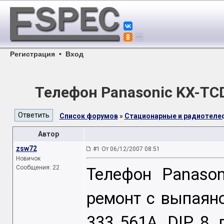
Регистрация
•
Вход
Телефон Panasonic KX-T
Список форумов
»
Стационарные и радиотел
Автор
zsw72
#1 От 06/12/2007 08:51
Новичок
Сообщения: 22
Телефон Panaso
ремонт с выпаян
333 561А, DIP 8 