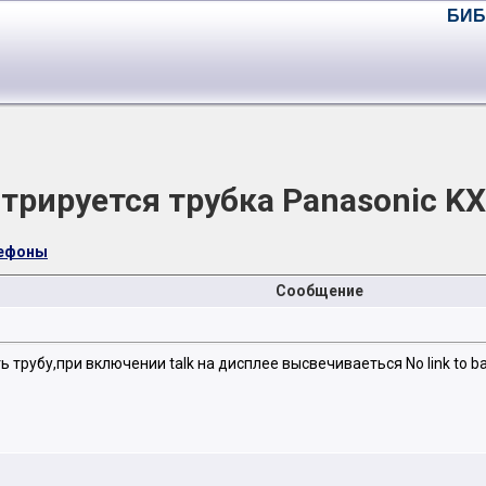
БИБ
трируется трубка Panasonic K
лефоны
Сообщение
трубу,при включении talk на дисплее высвечиваеться No link to bas