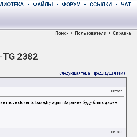
ЛИОТЕКА
•
ФАЙЛЫ
•
ФОРУМ
•
ССЫЛКИ
•
ЧАТ
Поиск
•
Пользователи
•
Справка
X-TG 2382
Следующая тема
·
Предыдущая тема
цитата
e move closer to base,try again.За ранее буду благодарен
цитата