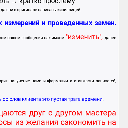
ль → кратко проблему
огда они в оригинале написаны кириллицей.
х измерений и проведенных замен.
"изменить",
 первом вашем сообщении нажимаем
далее
корит получение вами информации о стоимости запчастей,
о слов клиента это пустая трата времени.
щаются друг с другом мастера
осы из желания сэкономить на