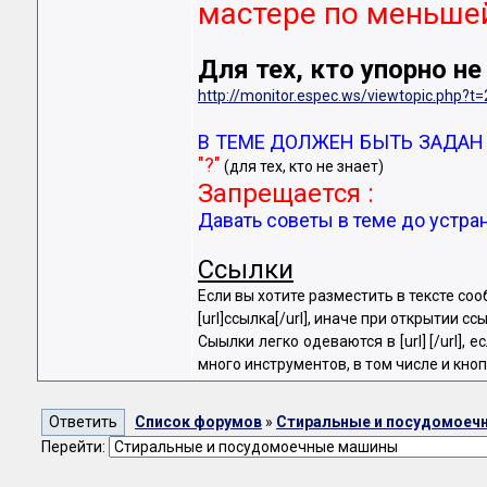
мастере по меньшей
Для тех, кто упорно н
http://monitor.espec.ws/viewtopic.ph
В ТЕМЕ ДОЛЖЕН БЫТЬ ЗАДАН ВОП
"?"
(для тех, кто не знает)
Запрещается :
Давать советы в теме до устра
Ссылки
Если вы хотите разместить в тексте со
[url]ссылка[/url], иначе при открытии 
Сыылки легко одеваются в [url] [/url]
много инструментов, в том числе и кно
Список форумов
»
Стиральные и посудомоеч
Перейти: