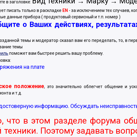
Вид техники → Марку → Моде
те в заголовке:
ует писать только в раскладке
EN
- за исключением тех случаев, к
ые данные прибора ( продуктовый сервисный и т.п. номер )
бщите о Ваших действиях, результата
 созданной темы и модератор сказал вам его переделать, то, в
звание темы
филь
поможет вам быстрее решить вашу проблему.
овка:
ряжения на плате
еское положение
, это значительно облегчет общение и ус
онта и т.д.
достоверную информацию. Обсуждать неисправность с
, что в этом разделе форума об
 техники. Поэтому задавать вопр