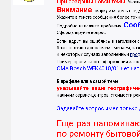
При создании новой темы:
Укажи
Внимание
- марку и модель след
Укажите в тексте сообщения более точн
Соо
Подробно изложите проблему.
Сформулируйте вопрос.
Если, вдруг, вы ошиблись в заголовке
благополучно дополняем - меняем, на
В некоторых случаях заполненный
про
Пример правильного оформления загол
СМА Bosch WFK4010/01 нет нап
В профиле или в самой теме
указывайте ваше географич
наличии сервис-центров, стоимости рем
Задавайте вопрос имея только 
Еще раз напоминаю
по ремонту бытовой