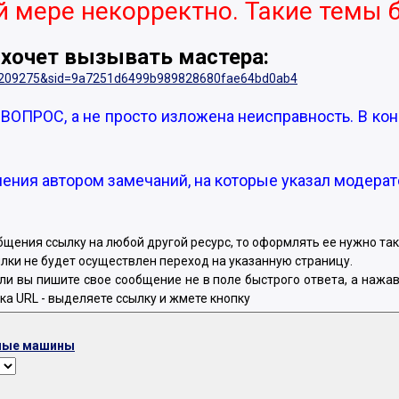
 мере некорректно. Такие темы б
е хочет вызывать мастера:
p?t=209275&sid=9a7251d6499b989828680fae64bd0ab4
РОС, а не просто изложена неисправность. В конц
нения автором замечаний, на которые указал модерат
общения ссылку на любой другой ресурс, то оформлять ее нужно так
ссылки не будет осуществлен переход на указанную страницу.
, если вы пишите свое сообщение не в поле быстрого ответа, а наж
пка URL - выделяете ссылку и жмете кнопку
ные машины