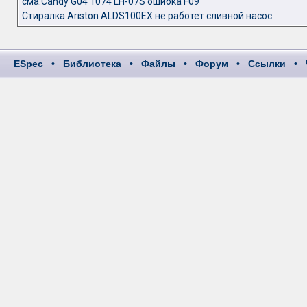
сма.Candy G04 1074 LH-07S ошибка F09
Стиралка Аriston ALDS100EX не работет сливной насос
ESpec
•
Библиотека
•
Файлы
•
Форум
•
Ссылки
•