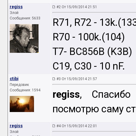
regiss
#2 От 15/09/2014 21:51
Злой
Сообщения: 5633
R71, R72 - 13k.(13
R70 - 100k.(104)
T7- BC856B (K3B)
C19, C30 - 10 nF.
ctibi
#3 От 15/09/2014 21:57
Передовик
Сообщения: 1594
regiss
, Спасибо
посмотрю саму ст
regiss
#4 От 15/09/2014 22:01
Злой