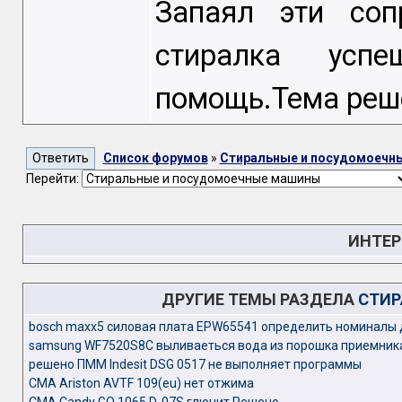
Запаял эти соп
стиралка успе
помощь.Тема реш
Список форумов
»
Стиральные и посудомоечн
Перейти:
ИНТЕР
ДРУГИЕ ТЕМЫ РАЗДЕЛА
СТИР
bosch maxx5 силовая плата EPW65541 определить номиналы 
samsung WF7520S8C выливаеться вода из порошка приемник
решено ПММ Indesit DSG 0517 не выполняет программы
СМА Ariston AVTF 109(eu) нет отжима