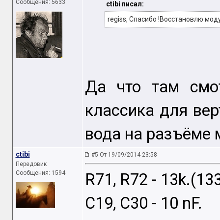
Сообщения: 5633
ctibi писал:
regiss, Спасибо !Восстановлю мод
Да что там смот
классика для ве
вода на разъёме 
ctibi
#5 От 19/09/2014 23:58
Передовик
Сообщения: 1594
R71, R72 - 13k.(13
C19, C30 - 10 nF.