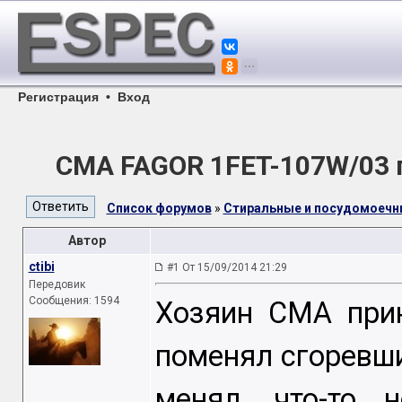
Регистрация
•
Вход
СМА FAGOR 1FET-107W/03 
Список форумов
»
Стиральные и посудомоеч
Автор
ctibi
#1 От 15/09/2014 21:29
Передовик
Сообщения: 1594
Хозяин СМА прин
поменял сгоревши
менял ,что-то 