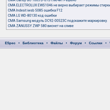
СМА Candy GO 1065 D-07S глючит Решено
СМА ELECTROLUX EWS1046 не верно выбирает режимы стирки
СМА Indesit iwsb 5085 ошибка F12
СМА LG WD-80130 код ошибки
СМА Samsung модуль DC92-00523C подскажите маркировку.
СМА ZANUSSY ZWP 580 виснет на сливе
ESpec
•
Библиотека
•
Файлы
•
Форум
•
Ссылки
•