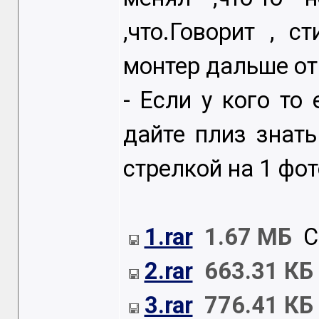
,что.Говорит , 
монтер дальше от
- Если у кого то 
дайте плиз знат
стрелкой на 1 фот
1.rar
1.67 МБ
Ск
2.rar
663.31 КБ
3.rar
776.41 КБ