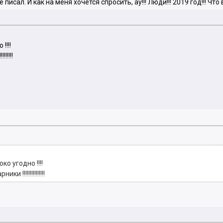
писал. И как на меня хочется спросить, ау!!! Люди!!! 2019 год!!! Что 
!!!!
!!!!!
ко угодно !!!!
!!!!!!!!!!!!!!!