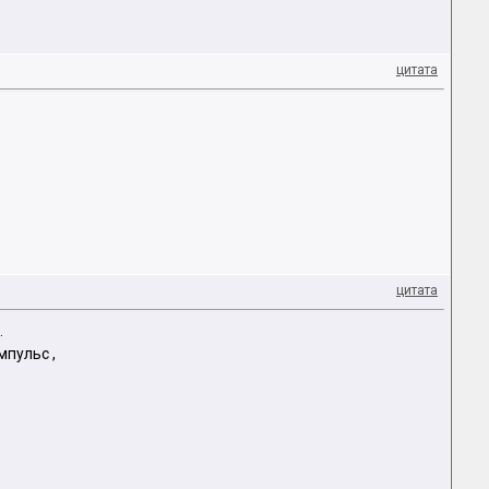
цитата
цитата
.
мпульс ,