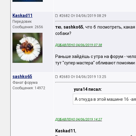
Kaskad11
#2682 От 04/06/2019 08:29
Передовик
тю
,
sashko65
, что б посмотреть, кака
Сообщения: 2656
собаки?
ДОБАВЛЕНО 04/06/2019 07:38
Раньше зайдёшь с утра на форум - челов
тут "супер мастера" обливают помоями
sashko65
#2683 От 04/06/2019 13:25
Фанат форума
Сообщения: 14972
yura14 писал:
А откуда в этой машине 16 -а
ДОБАВЛЕНО 04/06/2019 14:27
Kaskad11
,