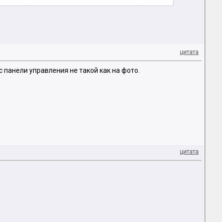
цитата
с панели управления не такой как на фото.
цитата