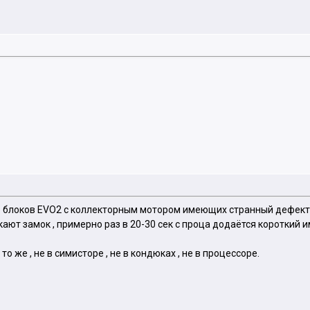
ко блоков EVO2 с коллекторным мотором имеющих странный дефект
ют замок , примерно раз в 20-30 сек с проца додаётся короткий и
то же , не в симисторе , не в кондюках , не в процессоре.