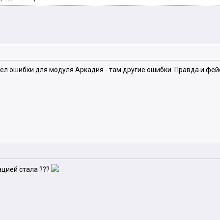
рел ошибки для модуля Аркадия - там другие ошибки. Правда и фей
ацией стала ???