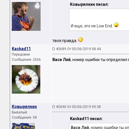
Ковырялкин писал:
И еще, это не Low End.
твоя правда.
Kaskad11
#2689 От 05/06/2019 08:44
Передовик
Васи Лий
, номер ошибки ты определил п
Сообщения: 2656
Ковырялкин
#2690 От 05/06/2019 09:38
Бывалый
Сообщения: 58
Kaskad11 писал:
Васи Лий
, номер ошибки ты опр