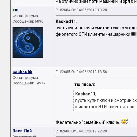
Ра отлично знает эти машинки, и зря б не 
тю
#2684 От 04/06/2019 13:28
Фанат форума
Kaskad11
,
Сообщения: 6090
пусть купит ключ и смотрин скоко угодно 
фиолетого ЭТИ клиенты -нашарники !!!!!!!!!!
sashko65
#2685 От 04/06/2019 13:56
Фанат форума
Сообщения: 14972
тю писал:
Kaskad11
,
пусть купит ключ и смотрин ско
фиолетого ЭТИ клиенты -нашарники 
Желательно "семейный" ключь.
Васи Лий
#2686 От 04/06/2019 22:20