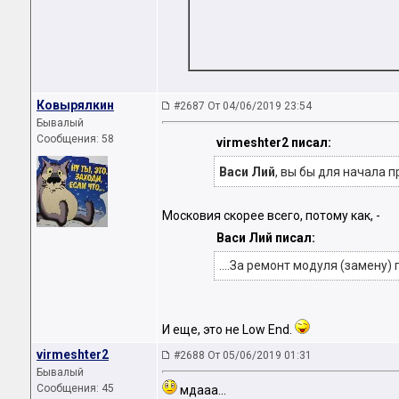
Ковырялкин
#2687 От 04/06/2019 23:54
Бывалый
Сообщения: 58
virmeshter2 писал:
Васи Лий
, вы бы для начала 
Московия скорее всего, потому как, -
Васи Лий писал:
....За ремонт модуля (замену
И еще, это не Low End.
virmeshter2
#2688 От 05/06/2019 01:31
Бывалый
Сообщения: 45
мдааа...