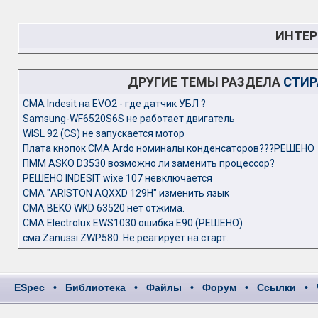
ИНТЕР
ДРУГИЕ ТЕМЫ РАЗДЕЛА
СТИР
CMA Indesit на EVO2 - где датчик УБЛ ?
Samsung-WF6520S6S не работает двигатель
WISL 92 (CS) не запускается мотор
Плата кнопок СМА Ardo номиналы конденсаторов???РЕШЕНО
ПММ ASKO D3530 возможно ли заменить процессор?
РЕШЕНО INDESIT wixe 107 невключается
СМА "ARISTON AQXXD 129H" изменить язык
СМА BEKO WKD 63520 нет отжима.
СМА Electrolux EWS1030 ошибка E90 (РЕШЕНО)
сма Zanussi ZWP580. Не реагирует на старт.
ESpec
•
Библиотека
•
Файлы
•
Форум
•
Ссылки
•