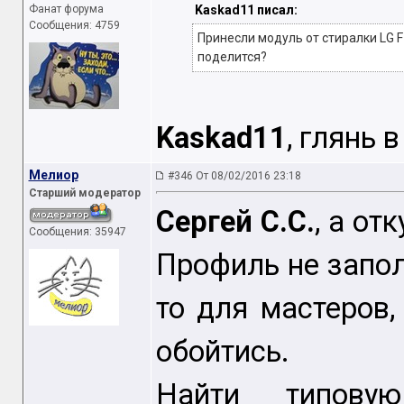
Фанат форума
Kaskad11 писал:
Сообщения: 4759
Принесли модуль от стиралки LG F1
поделится?
Kaskad11
, глянь 
Мелиор
#346 От 08/02/2016 23:18
Старший модератор
Сергей С.С.
, а от
Сообщения: 35947
Профиль не запол
то для мастеров, 
обойтись.
Найти типову