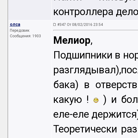
контроллера дело
олса
#347 От 08/02/2016 23:54
Передовик
Сообщения: 1903
Мелиор
,
Подшипники в нор
разглядывал),по
бака) в отверст
какую !
) и бол
еле-еле держится)
Теоретически ра