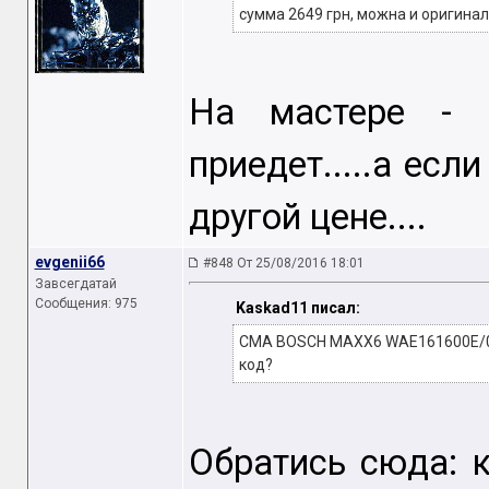
сумма 2649 грн, можна и оригинал
На мастере - 
приедет.....а есл
другой цене....
evgenii66
#848 От 25/08/2016 18:01
Завсегдатай
Сообщения: 975
Kaskad11 писал:
СМА BOSCH MAXX6 WAE161600E/05,
код?
Обратись сюда: 