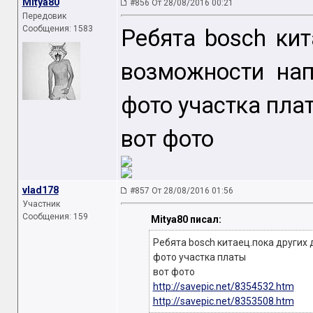
Mitya80
#856 От 28/08/2016 00:21
Передовик
Сообщения: 1583
Ребята bosch кит
возможности на
фото участка пла
вот фото
vlad178
#857 От 28/08/2016 01:56
Участник
Сообщения: 159
Mitya80 писал:
Ребята bosch китаец.пока других
фото участка платы
вот фото
http://savepic.net/8354532.htm
http://savepic.net/8353508.htm