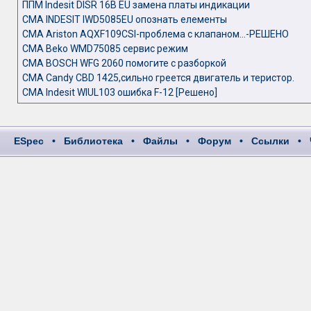
ППМ Indesit DISR 16B EU замена платы индикации
СМА INDESIT IWD5085EU опознать елементы
СМА Ariston AQXF109CSI-проблема с клапаном...-РЕШЕНО
СМА Beko WMD75085 сервис режим
СМА BOSCH WFG 2060 помогите с разборкой
СМА Candy СBD 1425,сильно греется двигатель и теристор.
СМА Indesit WIUL103 ошибка F-12 [Решено]
ESpec
•
Библиотека
•
Файлы
•
Форум
•
Ссылки
•