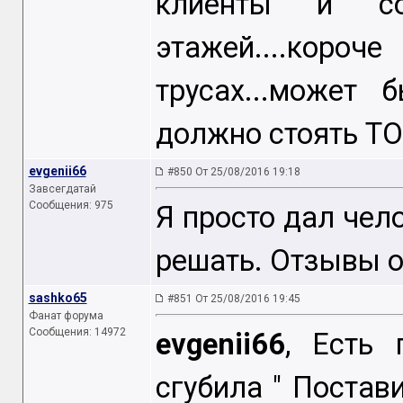
клиенты и со
этажей....ко
трусах...может
должно стоять ТО
evgenii66
#850 От 25/08/2016 19:18
Завсегдатай
Сообщения: 975
Я просто дал чел
решать. Отзывы о
sashko65
#851 От 25/08/2016 19:45
Фанат форума
Сообщения: 14972
evgenii66
, Есть 
сгубила " Постав