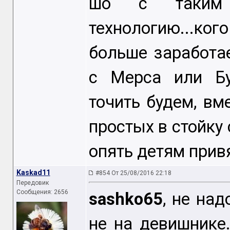
шо с таким 
технологию...ко
больше заработа
с Мерса или Бу
точить будем, вм
простых в стойку
опять детям прив
Kaskad11
#854 От 25/08/2016 22:18
Передовик
Сообщения: 2656
sashko65
, не на
не на девишнике