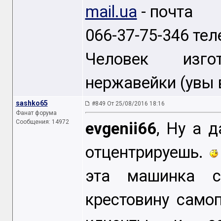
mail.ua
- почта
066-37-75-346 те
Человек изго
нержавейки (увы 
sashko65
#849 От 25/08/2016 18:16
Фанат форума
Сообщения: 14972
evgenii66
, Ну а 
отцентрируешь.
эта машинка ст
крестовину самоп