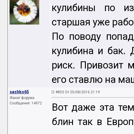
кулибины по из
старшая уже работ
По поводу попад
кулибина и бак. 
риск. Привозит 
его ставлю на ма
sashko65
#853 От 25/08/2016 21:19
Фанат форума
Сообщения: 14972
Вот даже эта те
блин так в Европ