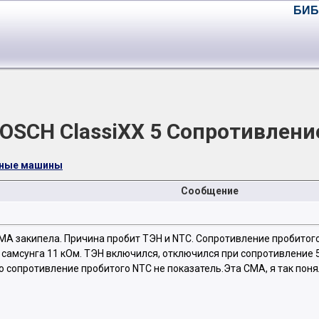
БИБ
OSCH ClassiXX 5 Сопротивлени
чные машины
Сообщение
МА закипела. Причина пробит ТЭН и NTC. Сопротивление пробитого
 с самсунга 11 кОм. ТЭН включился, отключился при сопротивление 5.
маю сопротивление пробитого NTC не показатель.Эта СМА, я так поня