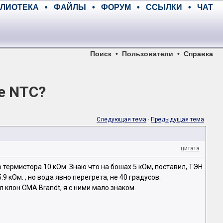
ЛИОТЕКА
•
ФАЙЛЫ
•
ФОРУМ
•
ССЫЛКИ
•
ЧАТ
Поиск
•
Пользователи
•
Справка
е NTC?
Следующая тема
·
Предыдущая тема
цитата
 термистора 10 кОм. Знаю что на бошах 5 кОм, поставил, ТЭН
9 кОм. , но вода явно перегрета, не 40 градусов.
л клон СМА Brandt, я с ними мало знаком.