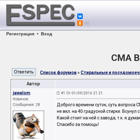
Регистрация
•
Вход
СМА B
Список форумов
»
Стиральные и посудомое
Автор
jawalom
#1 От 01/09/2016 21:21
Новичок
Доброго времени суток, суть вопроса С
Сообщения: 28
не вкл. на 40 градусной стирке. Всунул
Какой стоит на ней с завода, т.к. я ду
Спасибо за помощь!