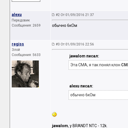
alexu
#2 От 01/09/2016 21:37
Передовик
обычно 6кОм
Сообщения: 2659
regiss
#3 От 01/09/2016 22:56
Злой
Сообщения: 5633
jawalom писал:
Эта СМА, я так понял клон
СМА
alexu писал:
обычно 6кОм
jawalom
, у BRANDT NTC - 12k.