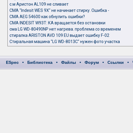
с.м Аристон AL109 не сливает
СМА "Indesit WES 9X" не начинает стирку. Ошибка -
СМА AEG 54600 как обнулить ошибки?
СМА INDESIT W93T: КА вращается без остановки
сма LG WD-80490NP нет нагрева. проблема со временем
стиралка ARISTON AVD 109 EU выдает ошибку F-02
Стиральная машина "LG WD-8013C" нужен фото участка
ESpec
•
Библиотека
•
Файлы
•
Форум
•
Ссылки
•