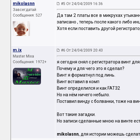
mikolasnn
#5 От 24/04/2009 16:36
Завсегдатай
Да там 2 платы все в микрухах утыканн
Сообщения: 527
записано , теперь после какого либо и
Хотя если поставить другой регистрато
m.ix
#6 От 24/04/2009 20:43
Master Mixa
я сегодня снял с регистратора винт для
Сообщения: 1972+
Почему и для чего это я сделал?
Винт я форматнул под линь.
Винт вставил в комп
Винт определился и как FAT32
Но на нём ничего небыло.
Поставил винду с болванки, тоже на ви
Вот такие загадки.
Но записи сделанные мною на винте ест
mikolasnn
, для истории можешь сдела