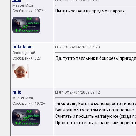
Master Mixa
Пытать хозяев на предмет пароля.
Сообщения: 1972+
mikolasnn
#3 От 24/04/2009 08:23
Завсегдатай
Да, тут то паяльник и бокорезы пригодя
Сообщения: 527
m.ix
#4 От 24/04/2009 09:12
Master Mixa
mikolasnn
, Есть но маловероятен иной 
Сообщения: 1972+
Возможно что то там есть на панельке.
Считать и прошить на такуюже (сюда п
Просто то что есть на панельки переста