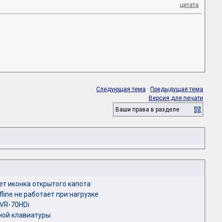
цитата
Следующая тема
·
Предыдущая тема
Версия для печати
Ваши права в разделе
ет иконка открытого капота
line не работает при нагрузке
CVR-70HDi
ной клавиатуры.