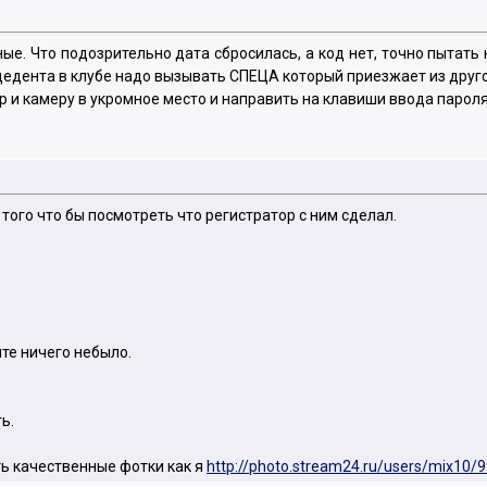
ые. Что подозрительно дата сбросилась, а код нет, точно пытать
нцедента в клубе надо вызывать СПЕЦА который приезжает из друг
р и камеру в укромное место и направить на клавиши ввода пароля.
 того что бы посмотреть что регистратор с ним сделал.
нте ничего небыло.
ь.
ть качественные фотки как я
http://photo.stream24.ru/users/mix10/