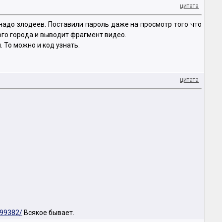
цитата
 надо злодеев. Поставили пароль даже на просмотр того что
ого города и выводит фрагмент видео.
 То можно и код узнать.
цитата
999382/
Всякое бывает.