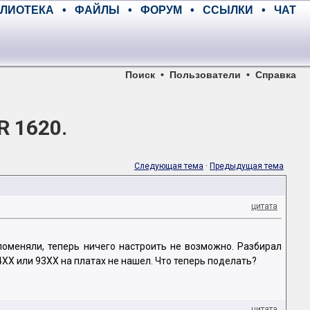
ЛИОТЕКА
•
ФАЙЛЫ
•
ФОРУМ
•
ССЫЛКИ
•
ЧАТ
Поиск
•
Пользователи
•
Справка
R 1620.
Следующая тема
·
Предыдущая тема
цитата
поменяли, теперь ничего настроить не возможно. Разбирал
4XX или 93XX на платах не нашел. Что теперь поделать?
цитата