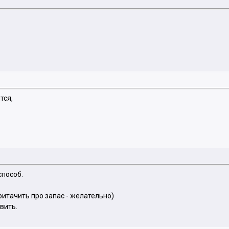
тся,
способ.
ритачить про запас - желательно)
вить.