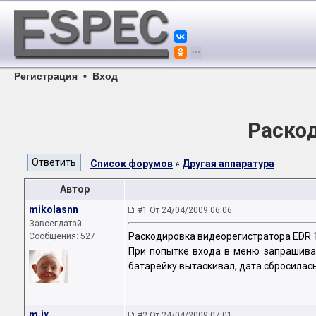
Регистрация
•
Вход
Раскод
Список форумов
»
Другая аппаратура
Автор
mikolasnn
#1 От 24/04/2009 06:06
Завсегдатай
Раскодировка видеорегистратора EDR 
Сообщения: 527
При попытке входа в меню запрашивае
батарейку вытаскивал, дата сбросилась
m.ix
#2 От 24/04/2009 07:01