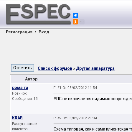
Регистрация
•
Вход
Список форумов
»
Другая аппаратура
Автор
рома та
#1 От 08/02/2012 11:54
Новичок
УПС не включается видимых повреждени
Сообщения: 15
KRAB
#2 От 08/02/2012 21:34
Распугиватель
Схема типовая, как и сама клиентская те
клиентов