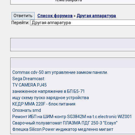
Список форумов
»
Другая аппаратура
Перейти:
Commax cdv-50 am управление замком панели.
Sega Dreamcast
TV CAMERA PJ45
заниженное напряжение в БП Б5-71
ищу схему пуско зарядное устройства
КЕДР MMA 220F - блок питания
Опознать smd
Ремонт ИБП на ШИМ-контр SG3842M на t.c.electronic WIZ001
Сварочный полуавтомат ПЛАЗМА ПДГ 250-3 "Есаул"
Флешка Silicon Power индикатор медленно мигает