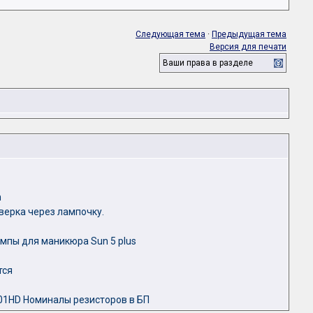
Следующая тема
·
Предыдущая тема
Версия для печати
Ваши права в разделе
n
верка через лампочку.
мпы для маникюра Sun 5 plus
тся
1HD Номиналы резисторов в БП