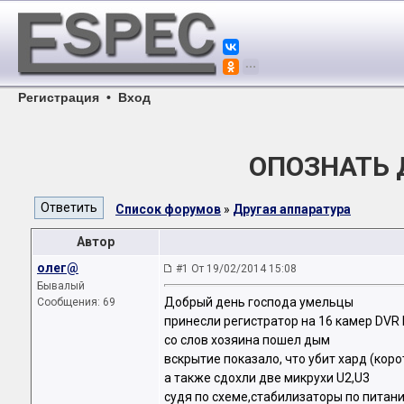
Регистрация
•
Вход
ОПОЗНАТЬ 
Список форумов
»
Другая аппаратура
Автор
олег@
#1 От 19/02/2014 15:08
Бывалый
Добрый день господа умельцы
Сообщения: 69
принесли регистратор на 16 камер DVR
со слов хозяина пошел дым
вскрытие показало, что убит хард (кор
а также сдохли две микрухи U2,U3
судя по схеме,стабилизаторы по питан