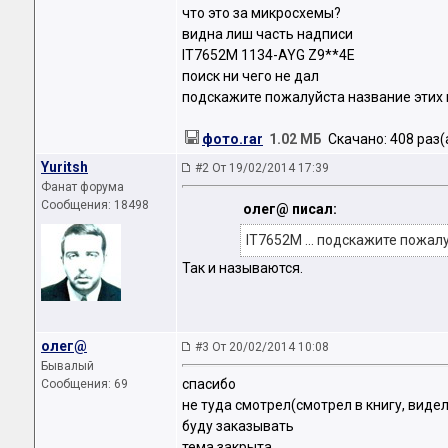
что это за микросхемы?
видна лиш часть надписи
IT7652M 1134-AYG Z9**4E
поиск ни чего не дал
подскажите пожалуйста название этих
фото.rar
1.02 МБ
Скачано: 408 раз(
Yuritsh
#2 От 19/02/2014 17:39
Фанат форума
Сообщения: 18498
олег@ писал:
IT7652M ... подскажите пожал
Так и называются.
олег@
#3 От 20/02/2014 10:08
Бывалый
спасибо
Сообщения: 69
не туда смотрел(смотрел в книгу, видел
буду заказывать
тема закрыта