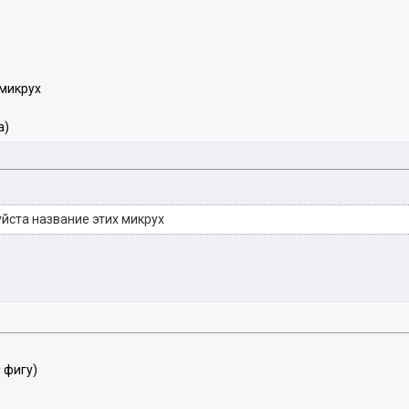
 микрух
а)
уйста название этих микрух
 фигу)