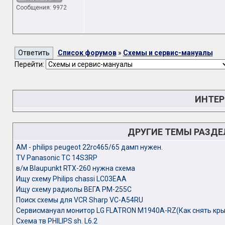
Сообщения: 9972
Список форумов
»
Схемы и сервис-мануалы
Перейти:
ИНТЕР
ДРУГИЕ ТЕМЫ РАЗД
AM - philips peugeot 22rc465/65 дамп нужен.
TV Panasonic TC 14S3RP
в/м Blaupunkt RTX-260 нужна схема
Ищу схему Philips chassi LC03EAA
Ищу схему радиолы ВЕГА РМ-255С
Поиск схемы для VCR Sharp VC-A54RU
Сервисмануал монитор LG FLATRON M1940A-RZ(Как снять кры
Схема тв PHILIPS sh. L6.2