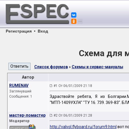
Регистрация
•
Вход
Схема для 
Список форумов
»
Схемы и сервис-мануалы
Автор
RUMENAV
#1 От 06/01/2009 21:18
Заглянувший
Здраствойте ребята, Я из Болгарии
Сообщения: 1
"МТП-1409УХЛ4" "ТУ 16. 739. 369-83". БЛАГ
мастер-ломастер
#2 От 06/01/2009 21:28
Модератор
http://valvol.flyboard.ru/forum9.html
вот п