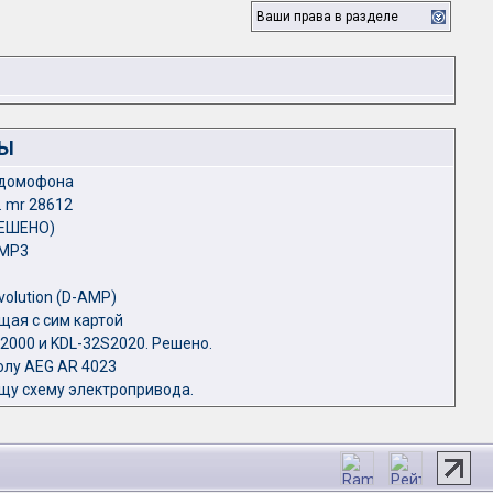
Ваши права в разделе
ЛЫ
одомофона
. mr 28612
РЕШЕНО)
2MP3
olution (D-AMP)
ая с сим картой
2000 и KDL-32S2020. Решено.
олу AEG AR 4023
у схему электропривода.