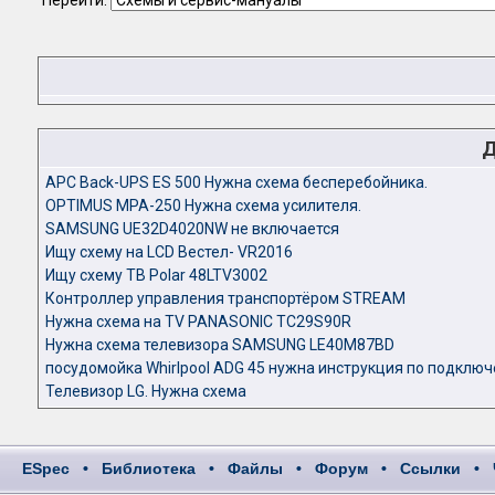
Перейти:
Д
APC Back-UPS ES 500 Нужна схема бесперебойника.
OPTIMUS MPA-250 Нужна схема усилителя.
SAMSUNG UE32D4020NW не включается
Ищу схему на LCD Вестел- VR2016
Ищу схему ТВ Polar 48LTV3002
Контроллер управления транспортёром STREAM
Нужна схема на TV PANASONIC TC29S90R
Нужна схема телевизора SAMSUNG LE40M87BD
посудомойка Whirlpool ADG 45 нужна инструкция по подклю
Телевизор LG. Нужна схема
ESpec
•
Библиотека
•
Файлы
•
Форум
•
Ссылки
•