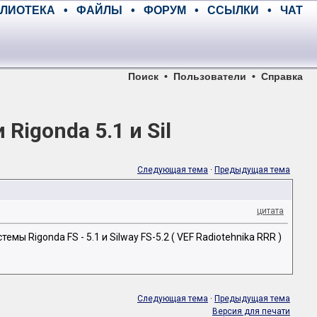
ЛИОТЕКА
•
ФАЙЛЫ
•
ФОРУМ
•
ССЫЛКИ
•
ЧАТ
Поиск
•
Пользователи
•
Справка
igonda 5.1 и Sil
Следующая тема
·
Предыдущая тема
цитата
Rigonda FS - 5.1 и Silway FS-5.2 ( VEF Radiotehnika RRR )
Следующая тема
·
Предыдущая тема
Версия для печати