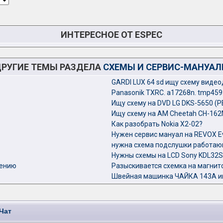
ИНТЕРЕСНОЕ ОТ ESPEC
РУГИЕ ТЕМЫ РАЗДЕЛА
СХЕМЫ И СЕРВИС-МАНУА
GARDI LUX 64 sd ищу схему виде
Panasonik TXRC. a17268n. tmp459
Ищу схему на DVD LG DKS-5650 (
Ищу схему на АМ Cheetah CH-16
Как разобрать Nokia X2-02?
Нужен сервис мануал на REVOX Ev
нужна схема подслушки работающ
Нужны схемы на LCD Sony KDL32S
чению
Разыскивается схемка на магнит
Швейная машинка ЧАЙКА 143А ищ
Чат