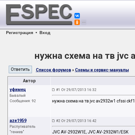
Регистрация
•
Вход
нужна схема на тв jvc 
Список форумов
»
Схемы и сервис-мануалы
Автор
уфимец
#1 От 29/07/2013 16:32
Бывалый
нужна схема на тв jvc av2932w1 cfssi ckf
Сообщения: 92
aze1959
#2 От 29/07/2013 16:42
Распугиватель
JVC AV-2932W1E, JVC AV-2932W1/ESK
"гениев"