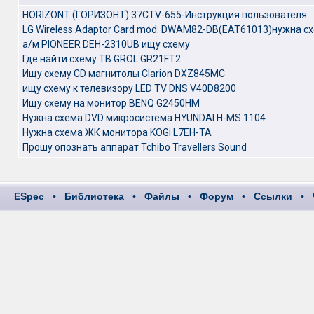
HORIZONT (ГОРИЗОНТ) 37CTV-655-Инструкция пользователя .
LG Wireless Adaptor Card mod: DWAM82-DB(EAT61013)нужна с
а/м PIONEER DEH-2310UB ищу схему
Где найти схему ТВ GROL GR21FT2
Ищу схему CD магнитолы Clarion DXZ845MC
ищу схему к телевизору LED TV DNS V40D8200
Ищу схему на монитор BENQ G2450HM
Нужна схема DVD микросистема HYUNDAI H-MS 1104
Нужна схема ЖК монитора KOGi L7EH-TA
Прошу опознать аппарат Tchibo Travellers Sound
ESpec
•
Библиотека
•
Файлы
•
Форум
•
Ссылки
•