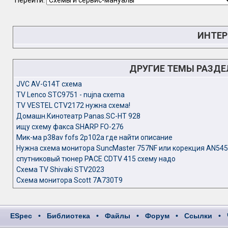
Перейти:
ИНТЕР
ДРУГИЕ ТЕМЫ РАЗД
JVC AV-G14T схема
TV Lenco STC9751 - nujna cxema
TV VESTEL CTV2172 нужна схема!
Домашн.Кинотеатр Panas.SC-HT 928
ищу схему факса SHARP FO-276
Мик-ма p38av fofs 2p102a где найти описание
Нужна схема монитора SuncMaster 757NF или корекция AN54
спутниковый тюнер PACE CDTV 415 схему надо
Схема TV Shivaki STV2023
Схема монитора Scott 7A730T9
ESpec
•
Библиотека
•
Файлы
•
Форум
•
Ссылки
•