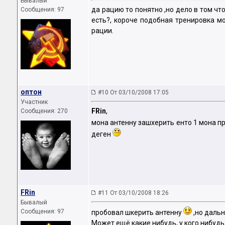
Бывалый
да рацию то понятно ,но дело в том ч
Сообщения: 97
есть?, короче подобная тренировка мо
рации.
оптон
#10 От 03/10/2008 17:05
Участник
FRin
,
Сообщения: 270
мона антенну зашхерить енто 1 мона п
деген
FRin
#11 От 03/10/2008 18:26
Бывалый
Сообщения: 97
пробовал шкерить антенну
,но дальн
Может ещё какие нибудь, у кого нибудь