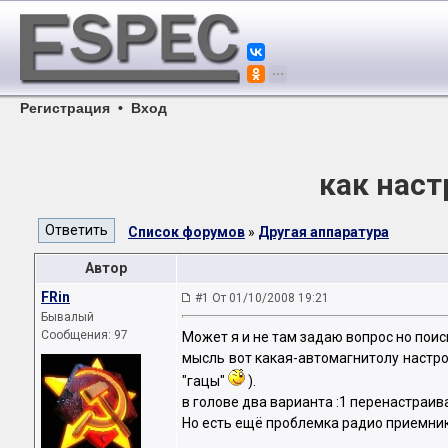
Регистрация
•
Вход
как наст
Список форумов
»
Другая аппаратура
Автор
FRin
#1 От 01/10/2008 19:21
Бывалый
Сообщения: 97
Может я и не там задаю вопрос но поиск
мысль вот какая-автомагнитолу настро
"гацы"
).
в голове два варианта :1 перенастраива
Но есть ещё проблемка радио приемни