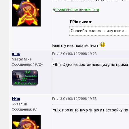
ДОБАВЛЕНО 03/10/2008 19:28
FRin писал:
Спасибо. счас загляну к ним.
Был я у них пока молчат.
m.ix
#12 От 03/10/2008 19:23
Master Mixa
FRin
, Одна из составляющих для прима 
Сообщения: 1972+
FRin
#13 От 03/10/2008 19:53
Бывалый
Сообщения: 97
m.ix
, про антенну я знаю и настройку 