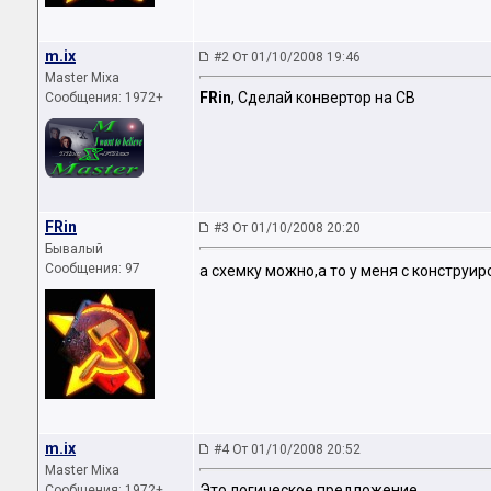
m.ix
#2 От 01/10/2008 19:46
Master Mixa
FRin
, Сделай конвертор на СВ
Сообщения: 1972+
FRin
#3 От 01/10/2008 20:20
Бывалый
Сообщения: 97
а схемку можно,а то у меня с конструи
m.ix
#4 От 01/10/2008 20:52
Master Mixa
Это логическое предложение.
Сообщения: 1972+