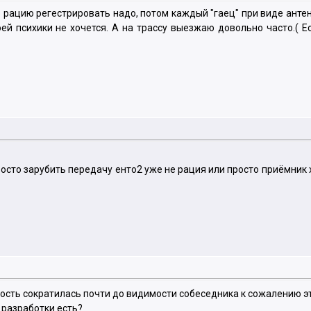
то рацию регестрировать надо, потом каждый "гаец" при виде ант
ей психики не хочется. А на трассу выезжаю довольно часто.( Е
росто зарубить передачу енто2 уже не рация или просто приёмник
ость сократилась почти до видимости собеседника к сожалению э
 разработки есть?