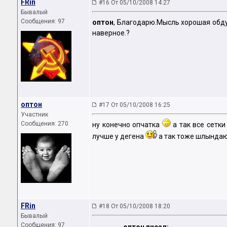
FRin
#16 От 05/10/2008 14:27
Бывалый
Сообщения: 97
оптон
, Благодарю.Мысль хорошая об
наверное.?
оптон
#17 От 05/10/2008 16:25
Участник
Сообщения: 270
ну конечно опчатка
а так все сетки
лучше у дегена
а так тоже шлындаю
FRin
#18 От 05/10/2008 18:20
Бывалый
Сообщения: 97