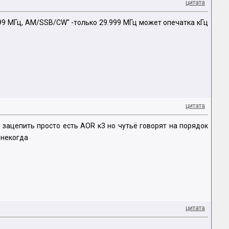
цитата
.999 МГц, AM/SSB/CW" -только 29.999 МГц может опечатка кГц
цитата
 зацепить просто есть AOR к3 но чутьё говорят на порядок
 некогда
цитата