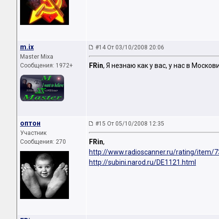
m.ix
#14 От 03/10/2008 20:06
Master Mixa
FRin
, Я незнаю как у вас, у нас в Моск
Сообщения: 1972+
оптон
#15 От 05/10/2008 12:35
Участник
FRin
,
Сообщения: 270
http://www.radioscanner.ru/rating/item/7
http://subini.narod.ru/DE1121.html