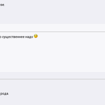
зе.
 по существеннее надо
 рода.