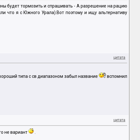
енны будет тормозить и спрашивать - А разрешение на рацию
сли что я с Южного Урала).Вот поэтому и ищу альтернативу
цитата
 хороший типа с св диапазоном забыл название
вспомнил
цитата
то не вариант
.