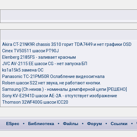
Akira CT-21NK9R chassis 3S10 горит TDA7449 и нет графики OSD
Cinex TV50511 шасcи PT90J
Elenberg 2185FS - заливает красным
JVC AV-2115 EE шасси CG - нет запуска БП
ks1a15k5 замена ОС
Panasonic TC-21PM50R Ослабление видеосигнала
Rolsen шасси S22 нет звука, не работают кнопки.
Samsung (Ch неизв.) - номиналы демпферной цепи [РЕШЕНО]
Sony KV-E2941D шасси AE-2A - отсутствует изображение
Thomson 32WF400G шасси ICC20
ESpec
•
Библиотека
•
Файлы
•
Форум
•
Ссылки
•