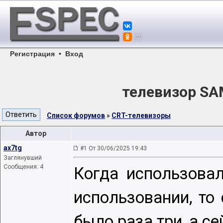
Регистрация
•
Вход
телевизор SA
Список форумов
»
CRT-телевизоры
Автор
ax7tg
#1 От 30/06/2025 19:43
Заглянувший
Сообщения: 4
Когда использовал
использовании, то
было раза три, а с