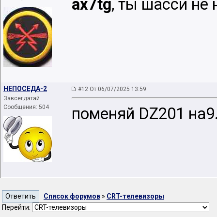
ax7tg
, ты шасси не
НЕПОСЕДА-2
#12 От 06/07/2025 13:59
Завсегдатай
Сообщения: 504
поменяй DZ201 на9.
Список форумов
»
CRT-телевизоры
Перейти: