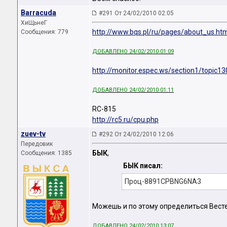
Barracuda
#291 От 24/02/2010 02:05
ХиЩьнеГ
http://www.bqs.pl/ru/pages/about_us.ht
Сообщения: 779
ДОБАВЛЕНО 24/02/2010 01:09
http://monitor.espec.ws/section1/topic1
ДОБАВЛЕНО 24/02/2010 01:11
RC-815
http://rc5.ru/cpu.php
zuev-tv
#292 От 24/02/2010 12:06
Передовик
БЫК
,
Сообщения: 1385
БЫК писал:
Проц-8891CPBNG6NA3
Можешь и по этому определиться Весте
ДОБАВЛЕНО 24/02/2010 13:07