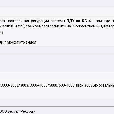
исок настроек конфигурации системы
ПДУ на RC-4
- там, где 
всякие и т.п.), зажигая/гася сегменты на 7-сегментном индикато
гу.
ел :-/ Может кто видел
/3000/3002/3003/3006/4000/5000/500/4005 Твой 3003 ,но остальн
«ООО Вестел-Рекорд»