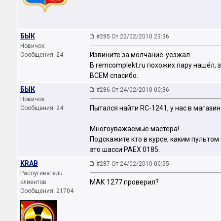
БЫК
#285 От 22/02/2010 23:36
Новичок
Извините за молчание-уезжал.
Сообщения: 24
В remcomplekt.ru похожих пару нашёл, 
ВСЕМ спасибо.
БЫК
#286 От 24/02/2010 00:36
Новичок
Пытался найти RC-1241, у нас в магазин
Сообщения: 24
Многоуважаемые мастера!
Подскажите кто в курсе, каким пульто
это шасси PAEX 0185.
KRAB
#287 От 24/02/2010 00:55
Распугиватель
МАК 1277 проверил?
клиентов
Сообщения: 21704