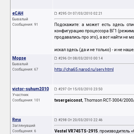
eCAH
#295 От 07/03/2010 02:21
Бывалый
Подскажите: а может есть здесь сп
Сообщения: 91
конфигурацию процессора ВГ1 (режимы 
продавались про это), а вот найти не мо
искал здесь (да и не только) - и не наш
Морзе
#296 От 08/03/2010 00:14
Бывалый
http://cha65.narod.ru/serv.html
Сообщения: 67
victor-suhum2010
#297 От 15/03/2010 23:50
Участник
tvsergeiconst
, Thomson RCT-3004/2000
Сообщения: 101
Rmx
#298 От 20/03/2010 22:46
Заглянувший
Vestel VR74STS-2915
. производитель 
Сообщения: 6