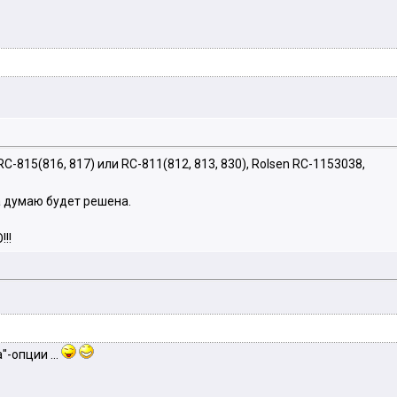
C-815(816, 817) или RC-811(812, 813, 830), Rolsen RC-1153038,
а думаю будет решена.
!!
"-опции ...