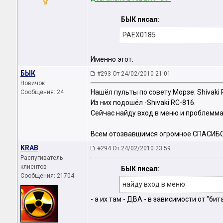
БЫК писал:
PAEX0185
Именно этот.
БЫК
#293 От 24/02/2010 21:01
Новичок
Нашёл пульты по совету Морзе: Shivaki R
Сообщения: 24
Из них подошёл -Shivaki RC-816.
Сейчас найду вход в меню и проблемм
Всем отозвавшимся огромное СПАСИБО!
KRAB
#294 От 24/02/2010 23:59
Распугиватель
клиентов
БЫК писал:
Сообщения: 21704
найду вход в меню
- а их там - ДВА - в зависимости от "бита