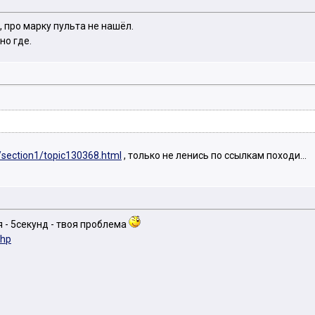
 про марку пульта не нашёл.
но где.
/section1/topic130368.html
, только не ленись по ссылкам походи...
 - 5секунд - твоя проблема
php