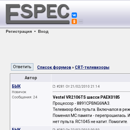
Регистрация
•
Вход
Список форумов
»
CRT-телевизоры
Автор
БЫК
#281 От 21/02/2010 21:14
Новичок
Vestel VR2106TS шасси PAEX0185
Сообщения: 24
Процессор - 8891CPBNG6NA3.
Телевизор без пульта. Включался в реж. 
Поменял МС памяти - перепрошилась. 
нет пульта. RC1045 не катит. Помогите.
БЫК