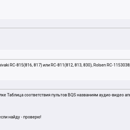
ki RC-815(816, 817) или RC-811(812, 813, 830), Rolsen RC-1153038, 
ылке Таблица соответствия пультов BQS названиям аудио-видео а
если найду - проверю!