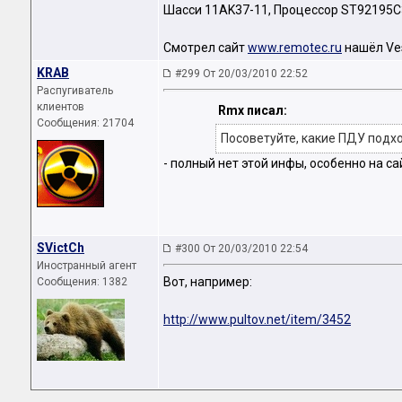
Шасси 11AK37-11, Процессор ST92195
Смотрел сайт
www.remotec.ru
нашёл Ves
KRAB
#299 От 20/03/2010 22:52
Распугиватель
клиентов
Rmx писал:
Сообщения: 21704
Посоветуйте, какие ПДУ подх
- полный нет этой инфы, особенно на са
SVictCh
#300 От 20/03/2010 22:54
Иностранный агент
Вот, например:
Сообщения: 1382
http://www.pultov.net/item/3452