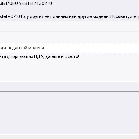
C3B1/OEO VESTEL/T3X210
tel RC-1045, у других нет данных или другие модели. Посоветуйте
одят к данной модели
йтах, торгующих ПДУ, да еще и с фото!