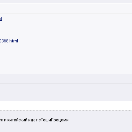
ml
30368.html
л и китайский идет сТошиПроцами.