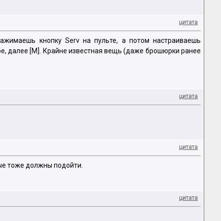
цитата
нажимаешь кнопку Serv на пульте, а потом настраиваешь
ре, далее [M]. Крайне известная вещь (даже брошюрки ранее
цитата
цитата
ые тоже должны подойти.
цитата