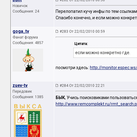
#282 От 22/02/2010 00:50
Новичок
Перелопатил кучу инфы по тем ссылкам,
Сообщения: 24
Спасибо конечно, и если можно конкрет
goga_tv
#283 От 22/02/2010 00:59
Фанат форума
Сообщения: 4857
Цитата:
если можно конкретно где.
посмотри здесь:
http://monitor.espec.ws
zuev-tv
#284 От 22/02/2010 22:21
Передовик
Сообщения: 1385
БЫК
, Учись поисковиками пользоваться
http://www.remcomplekt.ru/rmt_search.