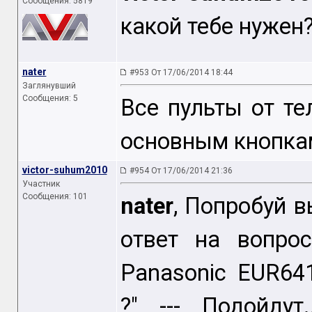
Сообщения: 5819
какой тебе нужен
nater
#953 От 17/06/2014 18:44
Заглянувший
Сообщения: 5
Все пульты от те
основным кнопкам
victor-suhum2010
#954 От 17/06/2014 21:36
Участник
Сообщения: 101
nater
, Попробуй в
ответ на вопро
Panasonic EUR64
?" --- Подойдут