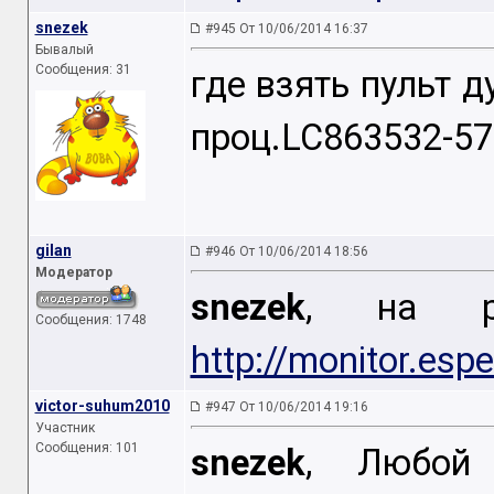
snezek
#945 От 10/06/2014 16:37
Бывалый
Сообщения: 31
где взять пульт д
проц.LC863532-57
gilan
#946 От 10/06/2014 18:56
Модератор
snezek
, на 
Сообщения: 1748
http://monitor.esp
victor-suhum2010
#947 От 10/06/2014 19:16
Участник
Сообщения: 101
snezek
, Любой