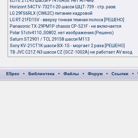
ELITE 21Z43 шасси P1470A06. Нет АПЧиФ.
Horizont 54CTV-732T-I-20 шасси ШЦТ-739 - стр. разв.
LG 29FS6RLX (CW62C) питание кадровой
LG RT-21FD15V - вверху тонкая темная полоса [РЕШЕНО]
Panasonic TX-29PM1P chassis CP-521F - не включается
Polar 51ctv4110 ,S0802. нет изображения.(Решено)
Saturn ST2901 / TCL 29158 шасси M113
Sony KV-21CT1K шасси BX-1S - моргает 2 раза [РЕШЕНО]
ТВ JVC C21Z-N3 шасси CZ (SCZ-1002A) не работает AV вход
ESpec
•
Библиотека
•
Файлы
•
Форум
•
Ссылки
•