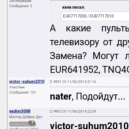
Заглянувший
Сообщения: 5
киев писал:
EUR7717030 / EUR7717010
А какие пульт
телевизору от д
Замена? Могут л
EUR641952, TNQ4
victor-suhum2010
#951 От 11/06/2014 21:16
Участник
Сообщения: 101
nater
, Подойдут...
vadim3008
#952 От 11/06/2014 22:09
Мастер Добрых Дел
victor-suhum2010