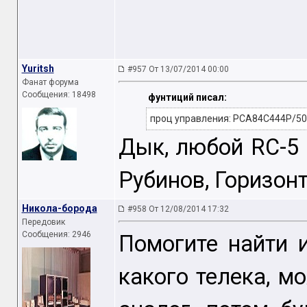
Yuritsh
#957 От 13/07/2014 00:00
Фанат форума
Сообщения: 18498
фунтиций писал:
проц управления: PCA84C444P/504
Дык, любой RC-5 
Рубинов, Горизонт
Никола-борода
#958 От 12/08/2014 17:32
Передовик
Сообщения: 2946
Помогите найти 
какого телека, мо