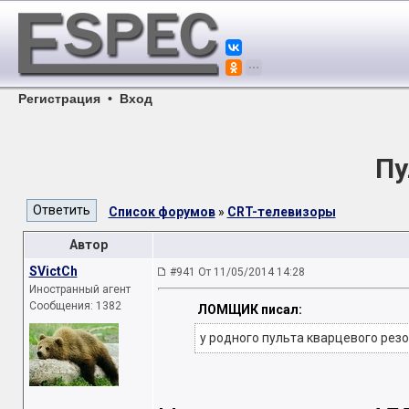
Регистрация
•
Вход
Пу
Список форумов
»
CRT-телевизоры
Автор
SVictCh
#941 От 11/05/2014 14:28
Иностранный агент
Сообщения: 1382
ЛОМЩИК писал:
у родного пульта кварцевого резо