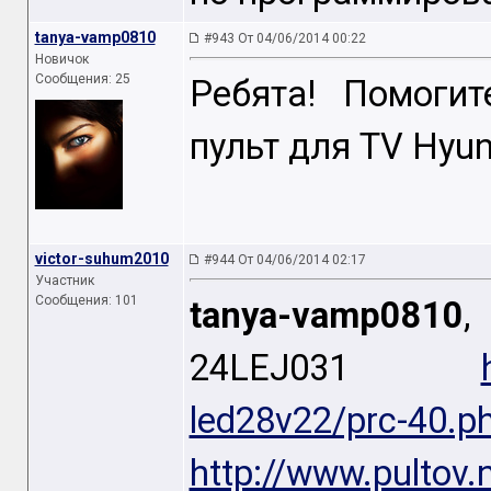
tanya-vamp0810
#943 От 04/06/2014 00:22
Новичок
Сообщения: 25
Ребята! Помоги
пульт для TV Hyun
victor-suhum2010
#944 От 04/06/2014 02:17
Участник
Сообщения: 101
tanya-vamp0810
,
24LEJ031
led28v22/prc-40.p
http://www.pultov