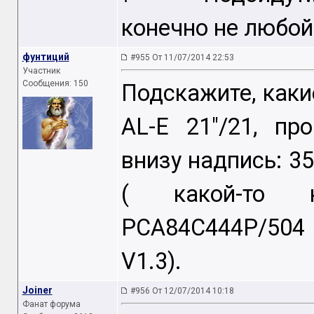
конечно не любой
фунтиций
#955 От 11/07/2014 22:53
Участник
Сообщения: 150
Подскажите, каки
AL-E 21"/21, пр
внизу надпись: 3
( какой-то к
PCA84C444P/504
V1.3).
Joiner
#956 От 12/07/2014 10:18
Фанат форума