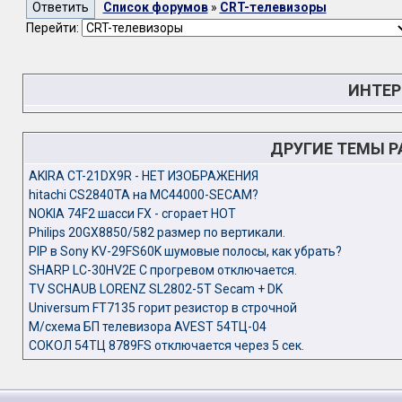
Список форумов
»
CRT-телевизоры
Перейти:
ИНТЕР
ДРУГИЕ ТЕМЫ 
AKIRA CT-21DX9R - НЕТ ИЗОБРАЖЕНИЯ
hitachi CS2840TA на MC44000-SECAM?
NOKIA 74F2 шасси FX - сгорает HOT
Philips 20GX8850/582 размер по вертикали.
PIP в Sony KV-29FS60K шумовые полосы, как убрать?
SHARP LC-30HV2E С прогревом отключается.
TV SCHAUB LORENZ SL2802-5T Secam + DK
Universum FT7135 горит резистор в строчной
М/схема БП телевизора AVEST 54ТЦ-04
СОКОЛ 54ТЦ 8789FS отключается через 5 сек.