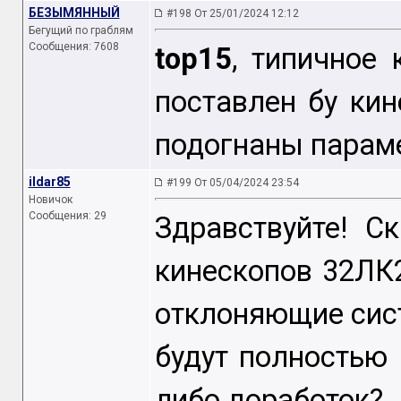
БЕЗЫМЯННЫЙ
#198 От 25/01/2024 12:12
Бегущий по граблям
Сообщения: 7608
top15
, типичное 
поставлен бу ки
подогнаны параме
ildar85
#199 От 05/04/2024 23:54
Новичок
Сообщения: 29
Здравствуйте! С
кинескопов 32ЛК
отклоняющие сист
будут полностью
либо доработок?