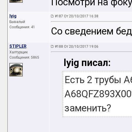
Посмотри на фоку
lyig
#187 От 20/10/2017 16:38
Бывалый
Сообщения: 41
Со сведением бед
STIPLER
#188 От 20/10/2017 19:06
Халтурщик
Сообщения: 5865
lyig писал:
Есть 2 трубы 
A68QFZ893X002
заменить?