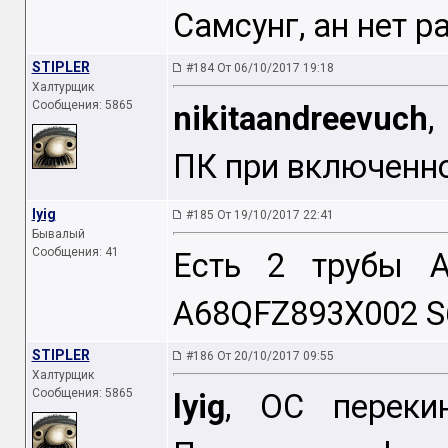
Самсунг, ан нет ра
STIPLER
#184 От 06/10/2017 19:18
Халтурщик
Сообщения: 5865
nikitaandreevuch
,
ПК при включенн
lyig
#185 От 19/10/2017 22:41
Бывалый
Сообщения: 41
Есть 2 трубы 
A68QFZ893X002 S6
STIPLER
#186 От 20/10/2017 09:55
Халтурщик
Сообщения: 5865
lyig
, ОС перекин