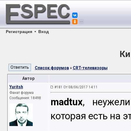
Регистрация
•
Вход
Ки
Список форумов
»
CRT-телевизоры
Автор
Yuritsh
#181 От 08/06/2017 14:11
Фанат форума
Сообщения: 18498
madtux
, неужел
которая есть на э