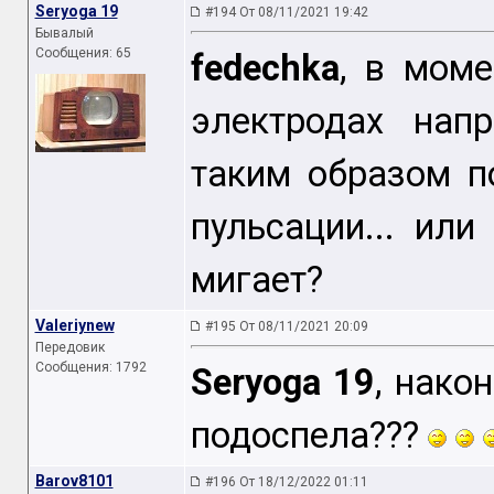
Seryoga 19
#194 От 08/11/2021 19:42
Бывалый
Сообщения: 65
fedechka
, в мом
электродах нап
таким образом п
пульсации... ил
мигает?
Valeriynew
#195 От 08/11/2021 20:09
Передовик
Сообщения: 1792
Seryoga 19
, нако
подоспела???
Barov8101
#196 От 18/12/2022 01:11