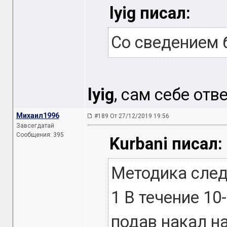
lyig писал:
Со сведением 
lyig
, сам себе отв
Михаил1996
#189 От 27/12/2019 19:56
Завсегдатай
Сообщения: 395
Kurbani писал:
Методика сле
1 В течение 10
подав накал на