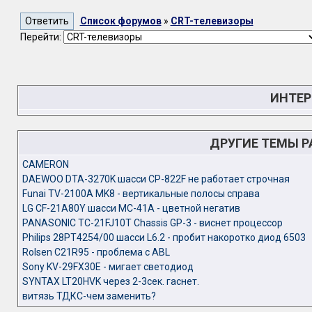
Список форумов
»
CRT-телевизоры
Перейти:
ИНТЕР
ДРУГИЕ ТЕМЫ 
CAMERON
DAEWOO DTA-3270K шасси CP-822F не работает строчная
Funai TV-2100A MK8 - вертикальные полосы справа
LG CF-21A80Y шасси MC-41A - цветной негатив
PANASONIC TC-21FJ10T Chassis GP-3 - виснет процессор
Philips 28PT4254/00 шасси L6.2 - пробит накоротко диод 6503
Rolsen C21R95 - проблема с ABL
Sony KV-29FX30E - мигает светодиод
SYNTAX LT20HVK через 2-3сек. гаснет.
витязь ТДКС-чем заменить?