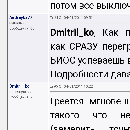
потом все выключ
Andreyka77
#4 От 04/01/2011 09:51
Бывалый
Сообщения: 60
Dmitrii_ko
, Как 
как СРАЗУ перег
БИОС успеваешь в
Подробности давай
Dmitrii_ko
#5 От 04/01/2011 10:22
Заглянувший
Сообщения: 7
Греется мгновен
такого что не
(замерить точ