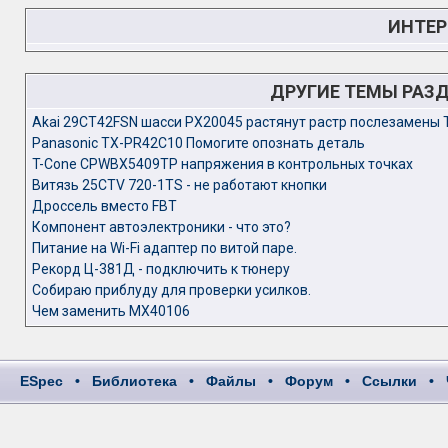
ИНТЕР
ДРУГИЕ ТЕМЫ РАЗ
Akai 29CT42FSN шасси PX20045 растянут растр послезамены
Panasonic TX-PR42C10 Помогите опознать деталь
T-Cone CPWBX5409TP напряжения в контрольных точках
Витязь 25CTV 720-1TS - не работают кнопки
Дроссель вместо FBT
Компонент автоэлектроники - что это?
Питание на Wi-Fi адаптер по витой паре.
Рекорд Ц-381Д - подключить к тюнеру
Собираю приблуду для проверки усилков.
Чем заменить МХ40106
ESpec
•
Библиотека
•
Файлы
•
Форум
•
Ссылки
•