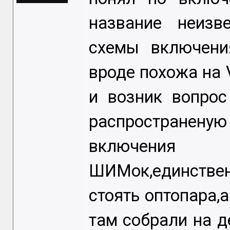
название неизв
схемы включени
вроде похожа на V
и возник вопрос
распространену
включения
ШИМок,единствен
стоять оптопара,а
там собрали на д