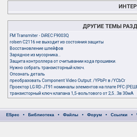
ИНТЕР
ДРУГИЕ ТЕМЫ РАЗ
FM Transmiter - DiREC F9003Q
rolsen C2116 не выходит из состояния защиты
Восстановление шлейфов
Зарядное из мусорника...
Защита контроллера от считывании кода прошивки.
Нужно собрать транзисторный ключ.
Опознать деталь
преобразовать Component Video Output: /YPbPr в /YCbCr
Проектор LG RD-JT91 номиналы элементов на плате PFC (РЕШ
транзисторный ключ клапана 1,5-вольтового от 2,5...3в 30мА
ESpec
•
Библиотека
•
Файлы
•
Форум
•
Ссылки
•