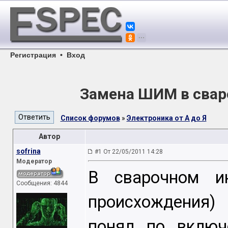
Регистрация
•
Вход
Замена ШИМ в свар
Список форумов
»
Электроника от А до Я
Автор
sofrina
#1 От 22/05/2011 14:28
Модератор
В сварочном ин
Сообщения: 4844
происхождения)
понял по вклю