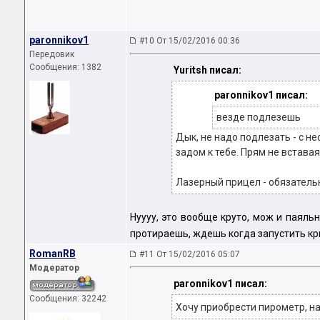
paronnikov1
#10 От 15/02/2016 00:36
Передовик
Сообщения: 1382
Yuritsh писал:
paronnikov1 писал:
везде подлезешь
Дык, не надо подлезать - с н
задом к тебе. Прям не вставая
Лазерный прицел - обязательн
Нуууу, это вообще круто, мож и паяль
протираешь, ждешь когда запустить кр
RomanRB
#11 От 15/02/2016 05:07
Модератор
paronnikov1 писал:
Сообщения: 32242
Хочу приобрести пирометр, на