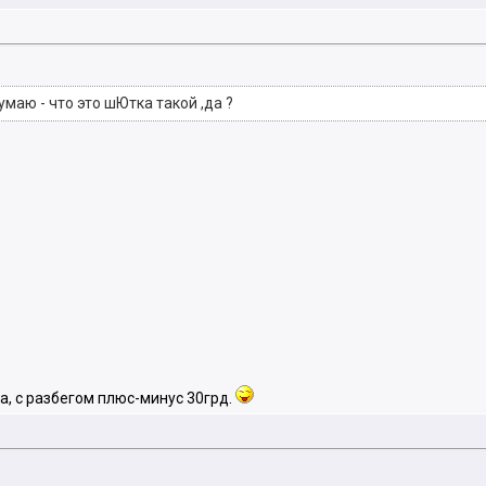
умаю - что это шЮтка такой ,да ?
а, с разбегом плюс-минус 30грд.