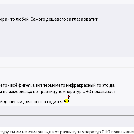
ра - то любой. Самого дешевого за глаза хватит.
етр - всё фигня ,а вот термометр инфракрасный то это да!
м не измеришь,а вот разницу температур ОНО показывает
мый дешевый для опытов годится
туру ты им не измеришь,а вот разницу температур ОНО показывае