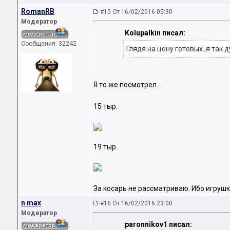
RomanRB
#15 От 16/02/2016 05:30
Модератор
Kolupalkin писал:
Сообщения: 32242
Глядя на цену готовых ,я так д
Я то же посмотрел....
15 тыр.
19 тыр.
За косарь не рассматриваю. Ибо игрушк
n max
#16 От 16/02/2016 23:00
Модератор
paronnikov1 писал: