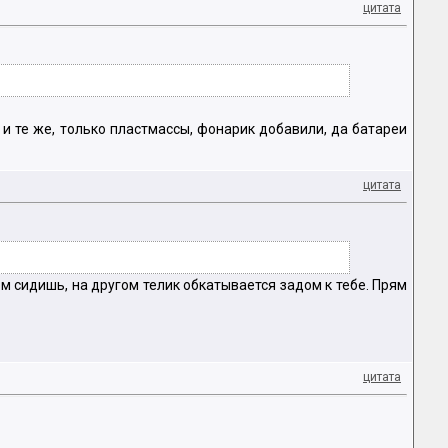
цитата
 и те же, только пластмассы, фонарик добавили, да батареи
цитата
ом сидишь, на другом телик обкатывается задом к тебе. Прям
цитата