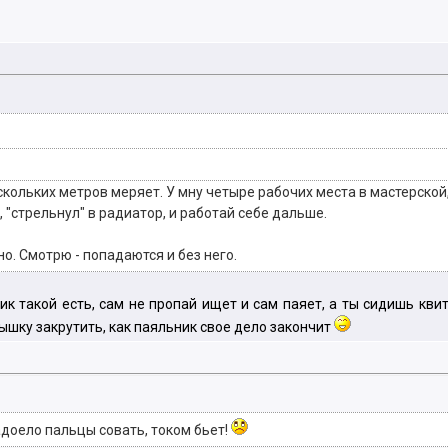
ескольких метров меряет. У мну четыре рабочих места в мастерской
, "стрельнул" в радиатор, и работай себе дальше.
о. Смотрю - попадаются и без него.
ник такой есть, сам не пропай ищет и сам паяет, а ты сидишь к
ышку закрутить, как паяльник свое дело закончит
доело пальцы совать, током бьет!