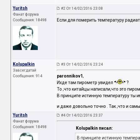
Yuritsh
#2 От 14/02/2016 23:08
Фанат форума
Если для померить температуру радиато
Сообщения: 18498
Kolupalkin
#3 От 14/02/2016 23:24
Завсегдатай
paronnikov1
,
Сообщения: 914
Ихде там пирометр увидел
?
То ,что китайцы написали,что это пиром
В принципе истинную температуру ты и
и даже довольно точно . Так ,что и са
Yuritsh
#4 От 14/02/2016 23:37
Фанат форума
Сообщения: 18498
Kolupalkin писал:
В принципе истинную темпера