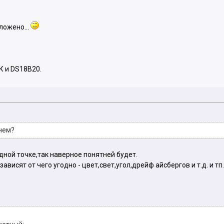
ложено...
К и DS18B20.
чем?
дной точке,так наверное понятней будет.
ависят от чего угодно - цвет,свет,угол,дрейф айсбергов и т.д. и тп.