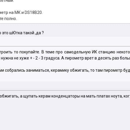
жетный:
етр на МК и DS18B20.
те полно.
о это шЮтка такой ,да ?
строить то покупайте. В теме про самодельную ИК станцию некот
жна не хуже + - 2 - 3 градуса. А пирометр врет в десять раз боль
и собрались заниматься, керамику обжигать, то там пирометр буд
и обжигать, а щупать керам конденцаторы на мать платах ноута, к