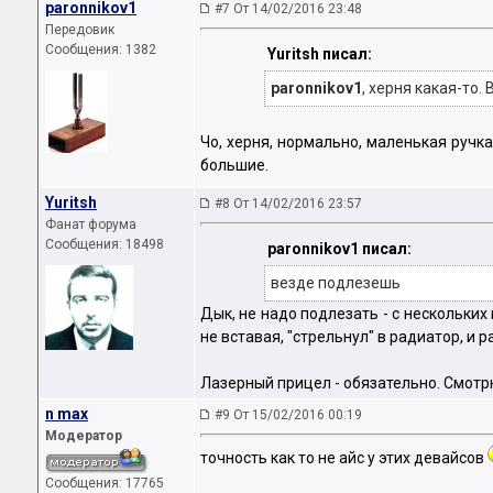
paronnikov1
#7 От 14/02/2016 23:48
Передовик
Сообщения: 1382
Yuritsh писал:
paronnikov1
, херня какая-то.
Чо, херня, нормально, маленькая ручк
большие.
Yuritsh
#8 От 14/02/2016 23:57
Фанат форума
Сообщения: 18498
paronnikov1 писал:
везде подлезешь
Дык, не надо подлезать - с нескольких
не вставая, "стрельнул" в радиатор, и 
Лазерный прицел - обязательно. Смотрю
n max
#9 От 15/02/2016 00:19
Модератор
точность как то не айс у этих девайсов
Сообщения: 17765