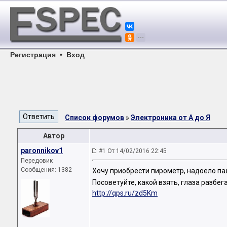
Регистрация
•
Вход
Список форумов
»
Электроника от А до Я
Автор
paronnikov1
#1 От 14/02/2016 22:45
Передовик
Сообщения: 1382
Хочу приобрести пирометр, надоело па
Посоветуйте, какой взять, глаза разбе
http://qps.ru/zd5Km