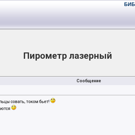
БИБ
Пирометр лазерный
Сообщение
льцы совать, током бьет!
гаются