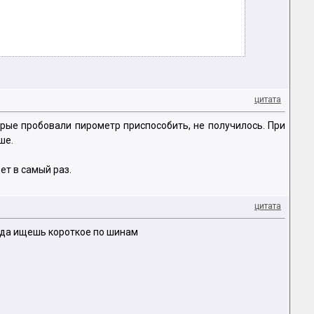
цитата
орые пробовали пирометр приспособить, не получилось. При
ше.
ет в самый раз.
цитата
огда ищешь короткое по шинам