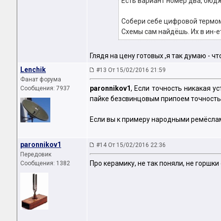
Есть вариант номер два, бюд
Собери себе цифровой термом
Схемы сам найдёшь. Их в ин-е
Глядя на цену готовых ,я так думаю - чт
Lenchik
#13 От 15/02/2016 21:59
Фанат форума
paronnikov1
, Если точность никакая у
Сообщения: 7937
пайке безсвинцовым припоем точность ну
Если вы к примеру народными ремёслам
paronnikov1
#14 От 15/02/2016 22:36
Передовик
Про керамику, не так поняли, не горшк
Сообщения: 1382