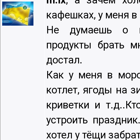
m.ix
, а зачем хол
кафешках, у меня в
Не думаешь о пе
продукты брать м
достал.
Как у меня в мор
котлет, ягоды на 
криветки и т.д..К
устроить праздник
хотел у тёщи забра