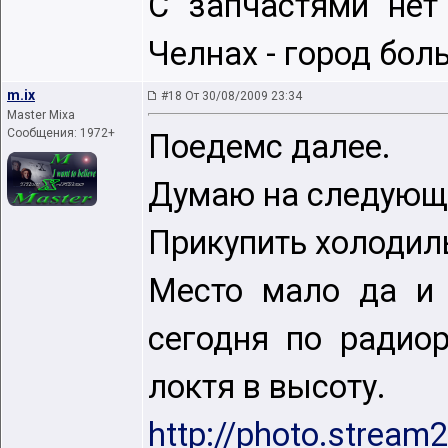
С запчастями нет
Челнах - город бол
m.ix
#18 От 30/08/2009 23:34
Master Mixa
Сообщения: 1972+
Поедемс далее.
Думаю на следующе
Прикупить холодил
Место мало да и 
сегодня по радио
локтя в высоту.
http://photo.stream