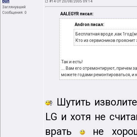
bun
#14 От 20/08/2005 09:14
Заглянувший
Сообщения: 0
AALEGYR писал:
Andron писал:
Бесплатная вроде ,как 1год(м
Кто из сервисников прояснит 
Так и есть!
.... Вам его отремонтируют, причем з
можете годами ремонтироваться, и к
Шутить изволите
LG и хотя не счит
врать
не хорош