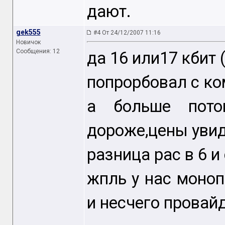
дают.
gek555
#4 От 24/12/2007 11:16
Новичок
Сообщения: 12
да 16 или17 кбит (
попрорбовал с ко
а больше пото
дороже,цены увид
разница рас в 6 и
жпль у нас моноп
и несчего провайд