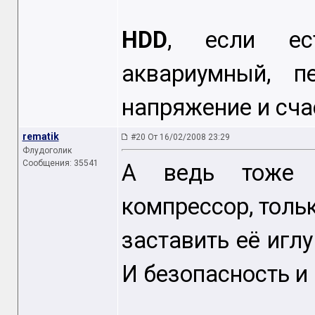
HDD
, если ес
аквариумный, п
напряжение и сча
rematik
#20 От 16/02/2008 23:29
Флудоголик
Сообщения: 35541
А ведь тоже 
компрессор, толь
заставить её иглу
И безопасность и