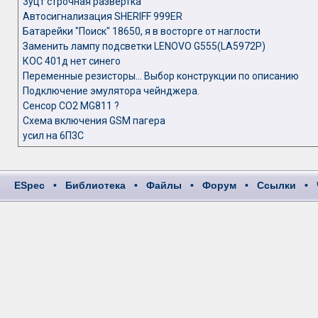
3уцт строчная развертка
Автосигнализация SHERIFF 999ER
Батарейки "Поиск" 18650, я в восторге от наглости
Заменить лампу подсветки LENOVO G555(LA5972P)
КОС 401д нет синего
Переменные резисторы... Выбор конструкции по описанию
Подключение эмулятора чейнджера.
Сенсор СО2 MG811 ?
Схема включения GSM пагера
усил на 6П3С
ESpec
•
Библиотека
•
Файлы
•
Форум
•
Ссылки
•