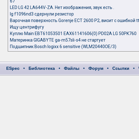
67
LED LG 42 LA644V-ZA. Нет изображения, звук есть .
lg f1096nd3 сдернули резистор
Варочная поверхность Gorenje ECT 2600 P2, висит с ошибкой t
Ищу центрифугу
Куплю Main EBT61053501 EAX61141606(0) PD02A LG 50PK760
Материнка GIGABYTE ga-m57sli-s4 не стартует
Подшипник Bosch logixx 6 sensitive (WLM20440OE/3)
ESpec
•
Библиотека
•
Файлы
•
Форум
•
Ссылки
•