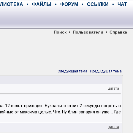
ЛИОТЕКА
•
ФАЙЛЫ
•
ФОРУМ
•
ССЫЛКИ
•
ЧАТ
Поиск
•
Пользователи
•
Справка
Следующая тема
·
Предыдущая тема
цитата
а 12 вольт приходит. Буквально стоит 2 секунды погреть в
ные от максима целые. Что. Ну блин запарил он уже. .. Где
цитата