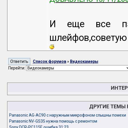
И еще все па
шлейфов,советую
Список форумов
»
Видеокамеры
Перейти:
ИНТЕР
ДРУГИЕ ТЕМЫ
Panasonic AG-AC90 с наружным микрофоном слышны помехи
Panasonic NV-GS35 нужна помощь с ремонтом
Sony DCR-PC115E ошибка 31:23