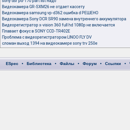
sony dsr pd-170 part list надо
Видеокамера GR-SXM26 не отдает кассету
Видеокамера samsung vp-d362 ошибка d РЕШЕНО
Видеокамера Sony DCR SR90 замена внутреннего аккумулятора
Видеорегистратор x-vision 360 full hd 1080p не включается
Плавает фокус в SONY CCD-TR402E
Проблема с видеорегистратором LINOO FLY DV
сломан выход 1394 на видеокамере sony trv 250e
ESpec
•
Библиотека
•
Файлы
•
Форум
•
Ссылки
•