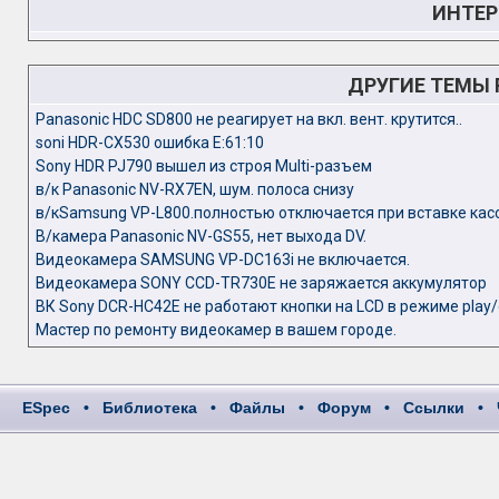
ИНТЕР
ДРУГИЕ ТЕМЫ
Panasonic HDC SD800 не реагирует на вкл. вент. крутится..
soni HDR-CX530 ошибка Е:61:10
Sony HDR PJ790 вышел из строя Multi-разъем
в/к Panasonic NV-RX7EN, шум. полоса снизу
в/кSamsung VP-L800.полностью отключается при вставке кас
В/камера Panasonic NV-GS55, нет выхода DV.
Видеокамера SAMSUNG VP-DC163i не включается.
Видеокамера SONY CCD-TR730E не заряжается аккумулятор
ВК Sony DCR-HC42E не работают кнопки на LCD в режиме play
Мастер по ремонту видеокамер в вашем городе.
ESpec
•
Библиотека
•
Файлы
•
Форум
•
Ссылки
•