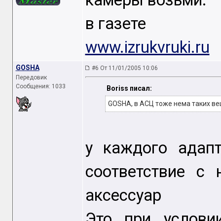
камеры возьми.
в газете
www.izrukvruki.ru
GOSHA
#6 От 11/01/2005 10:06
Передовик
Сообщения: 1033
Boriss писал:
GOSHA, в АСЦ тоже нема таких в
у каждого адап
соответствие с 
аксессуар
Это при услови