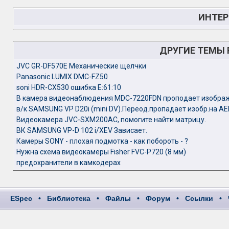
ИНТЕР
ДРУГИЕ ТЕМЫ
JVC GR-DF570E Механические щелчки
Panasonic LUMIX DMC-FZ50
soni HDR-CX530 ошибка Е:61:10
В камера видеонаблюдения MDC-7220FDN проподает изобра
в/к SAMSUNG VP D20i (mini DV).Переод.пропадает изобр.на AE
Видеокамера JVC-SXM200AC, помогите найти матрицу.
ВК SAMSUNG VP-D 102 i/XEV Зависает.
Камеры SONY - плохая подмотка - как побороть - ?
Нужна схема видеокамеры Fisher FVC-P720 (8 мм)
предохранители в камкодерах
ESpec
•
Библиотека
•
Файлы
•
Форум
•
Ссылки
•