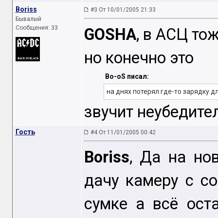
Boriss
#3 От 10/01/2005 21:33
Бывалый
Сообщения: 33
GOSHA
, в АСЦ то
но конечно это
Bo-oS писал:
на днях потерял где-то зарядку д
звучит неубедител
Гость
#4 От 11/01/2005 00:42
Boriss
, Да на но
дачу камеру с с
сумке а всё ост