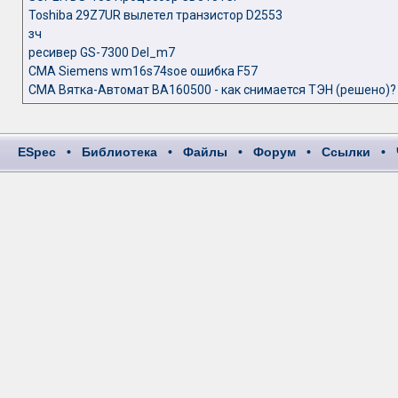
Toshiba 29Z7UR вылетел транзистор D2553
зч
ресивер GS-7300 Del_m7
СМА Siemens wm16s74soe ошибка F57
СМА Вятка-Автомат ВА160500 - как снимается ТЭН (решено)?
ESpec
•
Библиотека
•
Файлы
•
Форум
•
Ссылки
•