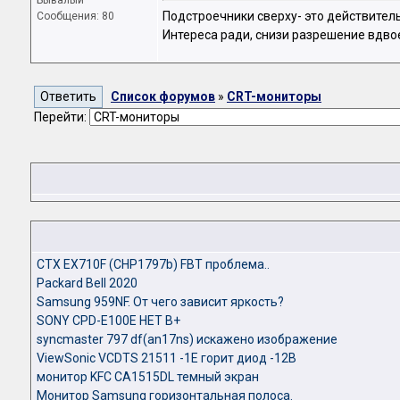
Бывалый
Подстроечники сверху- это действительн
Сообщения: 80
Интереса ради, снизи разрешение вдвое
Список форумов
»
CRT-мониторы
Перейти:
CTX EX710F (CHP1797b) FBT проблема..
Packard Bell 2020
Samsung 959NF. От чего зависит яркость?
SONY CPD-E100E НЕТ B+
syncmaster 797 df(an17ns) искажено изображение
ViewSonic VCDTS 21511 -1E горит диод -12В
монитор KFC CA1515DL темный экран
Монитор Samsung горизонтальная полоса.