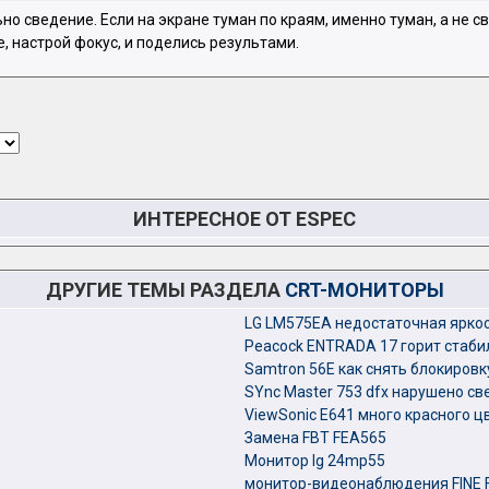
о сведение. Если на экране туман по краям, именно туман, а не све
, настрой фокус, и поделись результами.
ИНТЕРЕСНОЕ ОТ ESPEC
ДРУГИЕ ТЕМЫ РАЗДЕЛА
CRT-МОНИТОРЫ
LG LM575EA недостаточная ярко
Peacock ENTRADA 17 горит стаби
Samtron 56E как снять блокировк
SYnc Master 753 dfx нарушено с
ViewSonic E641 много красного ц
Замена FBT FEA565
Монитор lg 24mp55
монитор-видеонаблюдения FINE