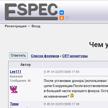
Регистрация
•
Вход
Чем 
Список форумов
»
CRT-мониторы
Автор
Lev111
#1 От 22/07/2005 17:00
Бывалый
После установки донора (использовал 
Сообщения: 46
цепи S коррекции.После восстановлени
в большей части хорошего фокуса. Оста
их назначение?
Трям
#2 От 22/07/2005 17:38