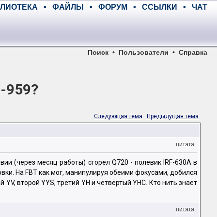
ЛИОТЕКА
•
ФАЙЛЫ
•
ФОРУМ
•
ССЫЛКИ
•
ЧАТ
Поиск
•
Пользователи
•
Справка
-959?
Следующая тема
·
Предыдущая тема
цитата
ии (через месяц работы) сгорел Q720 - полевик IRF-630A в
ки. На FBT как мог, манипулируя обеими фокусами, добился
 YV, второй YYS, третий YH и четвёртый YHC. Кто нить знает
цитата