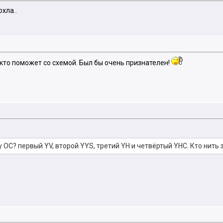
хла..
кто поможет со схемой. Был бы очень признателен!
у ОС? первый YV, второй YYS, третий YH и четвёртый YHC. Кто нить 