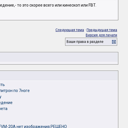
дение,- то это скорее всего или кинескоп или FBT.
Следующая тема
·
Предыдущая тема
Версия для печати
Ваши права в разделе
сть
литрон по 7ноге
у
ведение
вета
 FVM-20A нет изображения.РЕШЕНО